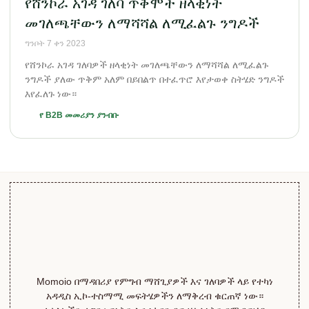
የሸንኮራ አገዳ ገለባ ጥቅሞች ዘላቂነት
መገለጫቸውን ለማሻሻል ለሚፈልጉ ንግዶች
ግንቦት 7 ቀን 2023
የሸንኮራ አገዳ ገለባዎች ዘላቂነት መገለጫቸውን ለማሻሻል ለሚፈልጉ
ንግዶች ያለው ጥቅም አለም በይበልጥ በተፈጥሮ እየታወቀ ስትሄድ ንግዶች
እየፈለጉ ነው።
የ B2B መመሪያን ያንብቡ
Momoio በማዳበሪያ የምግብ ማሸጊያዎች እና ገለባዎች ላይ የተካነ
አዳዲስ ኢኮ-ተስማሚ መፍትሄዎችን ለማቅረብ ቁርጠኛ ነው።