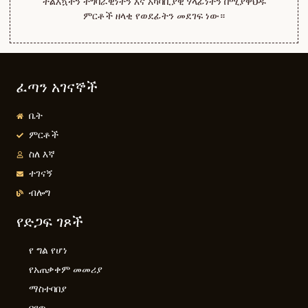
ተልእኳችን ተግባራዊነትን እና አካባቢያዊ ሃላፊነትን በሚያዋህዱ
ምርቶች ዘላቂ የወደፊትን መደገፍ ነው።
ፈጣን አገናኞች
ቤት
ምርቶች
ስለ እኛ
ተገናኝ
ብሎግ
የድጋፍ ገጾች
የ ግል የሆነ
የአጠቃቀም መመሪያ
ማስተባበያ