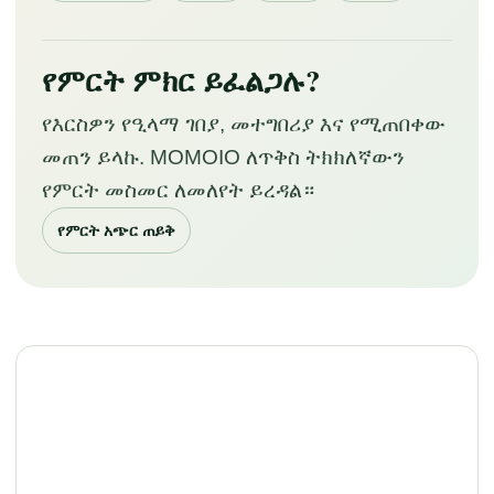
የምርት ምክር ይፈልጋሉ?
የእርስዎን የዒላማ ገበያ, መተግበሪያ እና የሚጠበቀው
መጠን ይላኩ. MOMOIO ለጥቅስ ትክክለኛውን
የምርት መስመር ለመለየት ይረዳል።
የምርት አጭር ጠይቅ