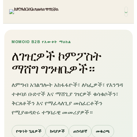
MOMOIO B2B የእውቀት ማዕከል
ለገዢዎች ኮምፖስት
ማሸግ ግንዛቤዎች።
ለምግብ አገልግሎት አከፋፋዮች፣ ለካፌዎች፣ የእንግዳ
ተቀባይ ቡድኖች እና ማሸጊያ ገዢዎች ቁሳቁሶችን፣
ቅርጸቶችን እና የማፈላለጊያ መስፈርቶችን
የሚያወዳድሩ ተግባራዊ መመሪያዎች።
የጭነት ጊዜዎች
ኩባያዎች
ጠንሳይኛ
መቁረጫ