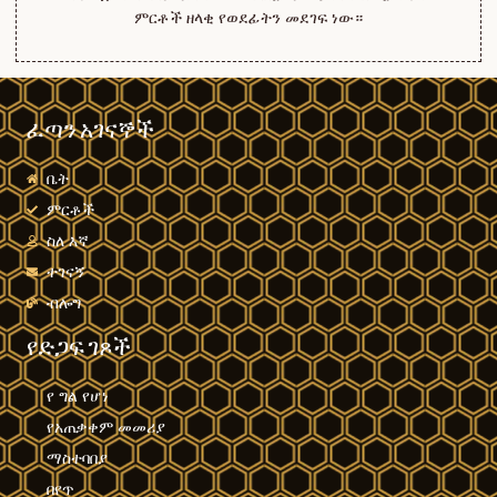
ምርቶች ዘላቂ የወደፊትን መደገፍ ነው።
ፈጣን አገናኞች
ቤት
ምርቶች
ስለ እኛ
ተገናኝ
ብሎግ
የድጋፍ ገጾች
የ ግል የሆነ
የአጠቃቀም መመሪያ
ማስተባበያ
በየጥ