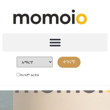
ተገናኝ
ትርጉም አርትዕ