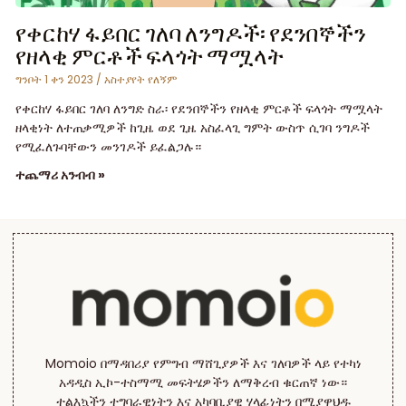
የቀርከሃ ፋይበር ገለባ ለንግዶች፡ የደንበኞችን
የዘላቂ ምርቶች ፍላጎት ማሟላት
ግንቦት 1 ቀን 2023
አስተያየት የለኝም
የቀርከሃ ፋይበር ገለባ ለንግድ ስራ፡ የደንበኞችን የዘላቂ ምርቶች ፍላጎት ማሟላት
ዘላቂነት ለተጠቃሚዎች ከጊዜ ወደ ጊዜ አስፈላጊ ግምት ውስጥ ሲገባ ንግዶች
የሚፈለጉባቸውን መንገዶች ይፈልጋሉ።
ተጨማሪ አንብብ »
Momoio በማዳበሪያ የምግብ ማሸጊያዎች እና ገለባዎች ላይ የተካነ
አዳዲስ ኢኮ-ተስማሚ መፍትሄዎችን ለማቅረብ ቁርጠኛ ነው።
ተልእኳችን ተግባራዊነትን እና አካባቢያዊ ሃላፊነትን በሚያዋህዱ