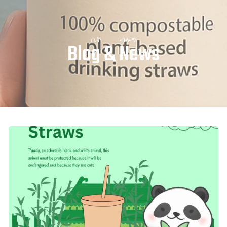
ቤት
ብሎግ
Blog & News