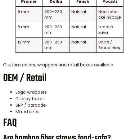
Průměr
Délka
Finish
Použití
6 mm
200–230
Natural
Nealkoholi
mm
cké nápoje
8 mm
200–230
Natural
Ledová
mm
káva
12 mm
200–230
Natural
Boba /
mm
Smoothies
Custom colors, wrappers and retail boxes available.
OEM / Retail
Logo wrappers
Display boxes
SRP / barcode
Mixed sizes
FAQ
Are bamboo fiber straws food-safe?