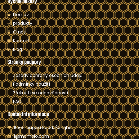
Rychlé odkazy
Domov
produkty
O nás
Kontakt
Blog
Stránky podpory
Zásady ochrany osobních údajů
Podmínky použití
Zřeknutí se odpovědnosti
FAQ
Kontaktní informace
1688 Longwu Road, Šanghaj
1@momoio.com