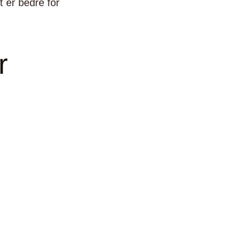
t er bedre for
r