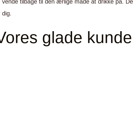
g vende tilbage til den ærlige måde at drikke på. De
 dig.
Vores glade kunde