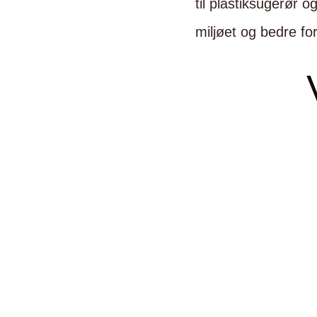
til plastiksugerør o
miljøet og bedre for