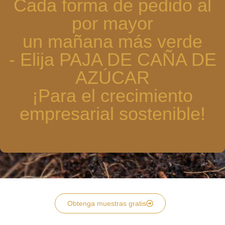
Cada forma de pedido al
por mayor
un mañana más verde
- Elija PAJA DE CAÑA DE
AZÚCAR
¡Para el crecimiento
empresarial sostenible!
Obtenga muestras gratis