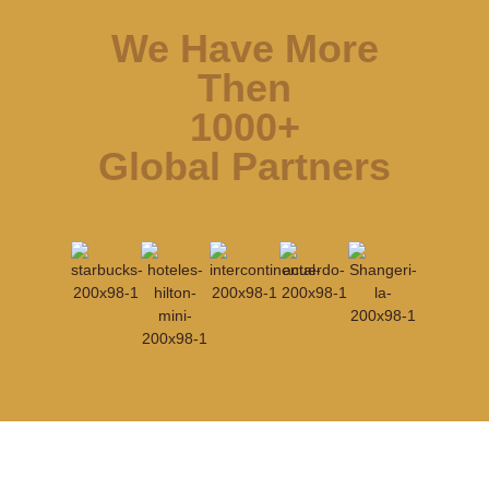
We Have More
Then
1000+
Global Partners