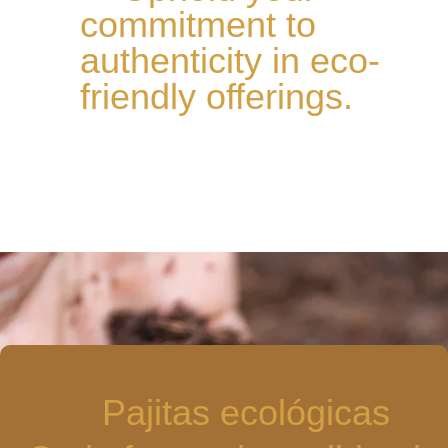
commitment to
authenticity in eco-
friendly offerings.
Pajitas ecológicas