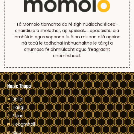
Tá Momoio tiomanta do réitigh nuálacha éicea-
chairdiúla a sholáthar, ag speisialú i bpacáistiú bia
inmhúirín agus sopanna. Is é an misean atá againn
ná tacú le todhchaí inbhuanaithe le táirgí a
chumasc feidhmiúlacht agus freagracht
chomhshaoil.
Naisc Thapa
Baile
Táirgí
Fúinn
Teagmháil
Blag