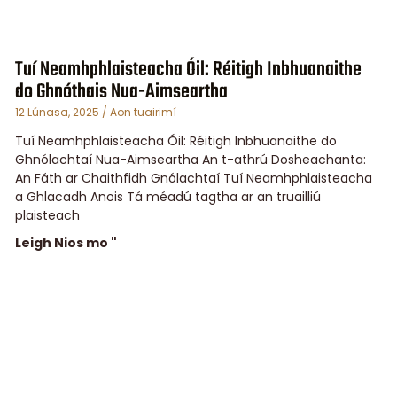
Tuí Neamhphlaisteacha Óil: Réitigh Inbhuanaithe
do Ghnóthais Nua-Aimseartha
12 Lúnasa, 2025
Aon tuairimí
Tuí Neamhphlaisteacha Óil: Réitigh Inbhuanaithe do
Ghnólachtaí Nua-Aimseartha An t-athrú Dosheachanta:
An Fáth ar Chaithfidh Gnólachtaí Tuí Neamhphlaisteacha
a Ghlacadh Anois Tá méadú tagtha ar an truailliú
plaisteach
Leigh Nios mo "