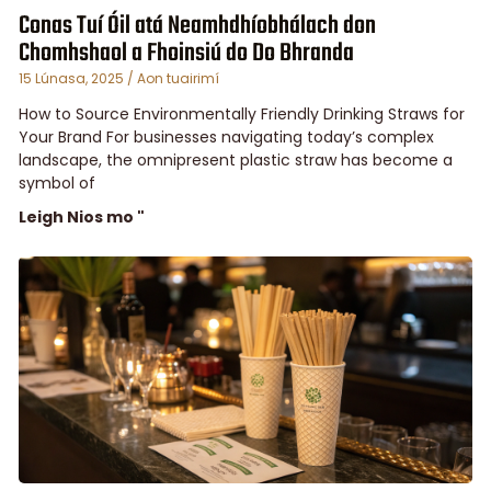
Conas Tuí Óil atá Neamhdhíobhálach don
Chomhshaol a Fhoinsiú do Do Bhranda
15 Lúnasa, 2025
Aon tuairimí
How to Source Environmentally Friendly Drinking Straws for
Your Brand For businesses navigating today’s complex
landscape, the omnipresent plastic straw has become a
symbol of
Leigh Nios mo "