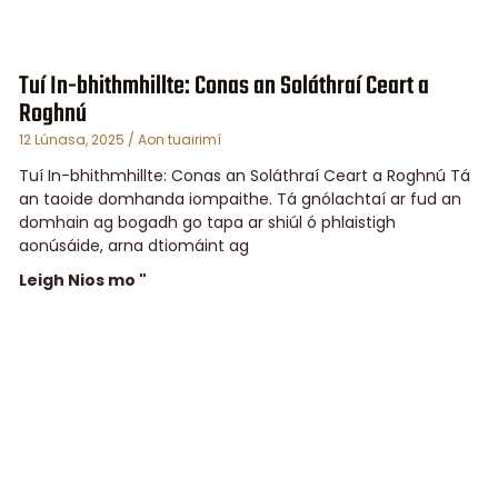
Tuí In-bhithmhillte: Conas an Soláthraí Ceart a
Roghnú
12 Lúnasa, 2025
Aon tuairimí
Tuí In-bhithmhillte: Conas an Soláthraí Ceart a Roghnú Tá
an taoide domhanda iompaithe. Tá gnólachtaí ar fud an
domhain ag bogadh go tapa ar shiúl ó phlaistigh
aonúsáide, arna dtiomáint ag
Leigh Nios mo "