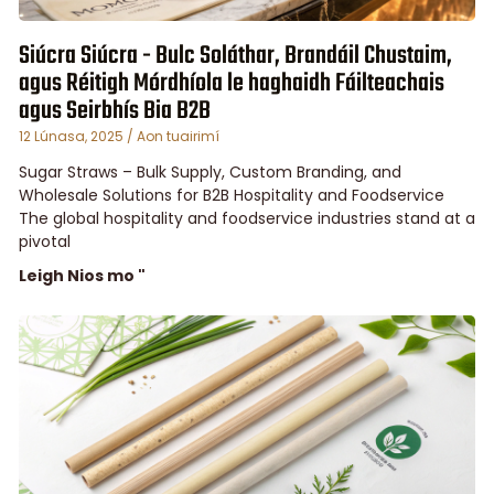
Siúcra Siúcra - Bulc Soláthar, Brandáil Chustaim,
agus Réitigh Mórdhíola le haghaidh Fáilteachais
agus Seirbhís Bia B2B
12 Lúnasa, 2025
Aon tuairimí
Sugar Straws – Bulk Supply, Custom Branding, and
Wholesale Solutions for B2B Hospitality and Foodservice
The global hospitality and foodservice industries stand at a
pivotal
Leigh Nios mo "