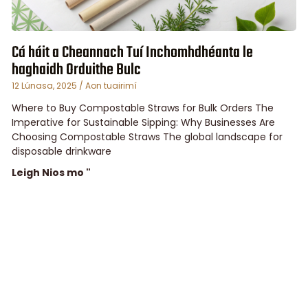
Cá háit a Cheannach Tuí Inchomhdhéanta le
haghaidh Orduithe Bulc
12 Lúnasa, 2025
Aon tuairimí
Where to Buy Compostable Straws for Bulk Orders The
Imperative for Sustainable Sipping: Why Businesses Are
Choosing Compostable Straws The global landscape for
disposable drinkware
Leigh Nios mo "