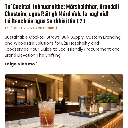
Tuí Cocktail Inbhuanaithe: Mórsholáthar, Brandáil
Chustaim, agus Réitigh Mórdhíola le haghaidh
Fáilteachais agus Seirbhísí Bia B2B
12 Lúnasa, 2025
Aon tuairimí
Sustainable Cocktail Straws: Bulk Supply, Custom Branding,
and Wholesale Solutions for B2B Hospitality and
Foodservice Your Guide to Eco-Friendly Procurement and
Brand Elevation The Shifting
Leigh Nios mo "