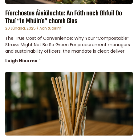
Fíorchostas Áisiúlachta: An Fáth nach Bhfuil Do
Thuí “In Mhúirín” chomh Glas
20 Lúnasa, 2025
Aon tuairimí
The True Cost of Convenience: Why Your “Compostable”
Straws Might Not Be So Green For procurement managers
and sustainability officers, the mandate is clear: deliver
Leigh Nios mo "