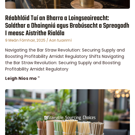
Réabhlóid Tuí an Bharra a Loingseoireacht:
Soláthar a Dhaingniú agus Brabúsacht a Spreagadh
I measc Aistrithe Rialála
9 Meán Fómhair, 2025
Aon tuairimí
Navigating the Bar Straw Revolution: Securing Supply and
Boosting Profitability Amidst Regulatory Shifts Navigating
the Bar Straw Revolution: Securing Supply and Boosting
Profitability Amidst Regulatory
Leigh Nios mo "