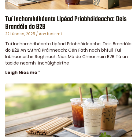
Tuí Inchomhdhéanta Lipéad Príobháideacha: Deis
Brandála do B2B
22 Lúnasa, 2025
Aon tuairimí
Tuí Inchomhdhéanta Lipéad Príobháideacha: Deis Brandála
do B2B An tAthrú Práinneach: Cén Fáth nach bhfuil Tuí
Inbhuanaithe Roghnach Níos Mó do Cheannairí B2B Tá an
taoide neamh-inchúlghairthe
Leigh Nios mo "