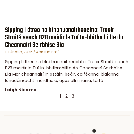
Sipping I dtreo na hInbhuanaitheachta: Treoir
Straitéiseach B2B maidir le Tuí In-bhithmhillte do
Cheannairí Seirbhíse Bia
11 Lúnasa, 2025
Aon tuairimí
Sipping I dtreo na hInbhuanaitheachta: Treoir Straitéiseach
B2B maidir le Tuí In-bhithmhillte do Cheannairí Seirbhíse
Bia Mar cheannairí in óstáin, beáir, caiféanna, bialanna,
lónadóireacht mórdhíola, agus allmhairiú, tá tú
Leigh Nios mo "
1
2
3