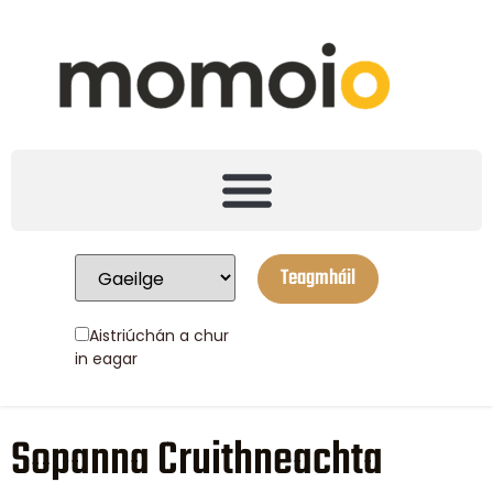
Teagmháil
Aistriúchán a chur
in eagar
Sopanna Cruithneachta