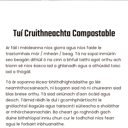
Tuí Cruithneachta Compostable
Ar fáil i méideanna níos giorra agus níos faide le
trastomhais mór / mheán / beag. Tá na sopaí inmúirín
seo beagán difriúil ó na cinn a bhfuil taithí agat orthu ach
bíonn sé níos éasca iad a ghlanadh agus a athúsáid toisc
iad a thógáil.
Tá ár sopanna éicea-bhithdhíghrádaithe go léir
neamhthocsaineach, ní bogann siad ná ní chuireann siad
blas breise orthu. Tá siad oiriúnach d'aon ócáid ​​​​agus
deoch. Táimid réidh le dul i gcomhpháirtíocht le
gnólachtaí éagsúla agus tairiscintí súiteacha a sholáthar
ar mhórcheannacháin. Ba cheart go roghnódh gach
duine bithshíopaí inniu chun cur le todhchaí níos fearr
agus le forbairt inbhuanaithe.