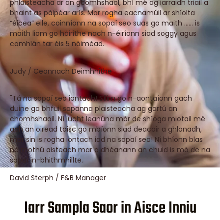
phlaisteacha ar an gcomhshaol, bhí mé ag iarraidh triail a
bhaint as páipéar arís. Mar rogha eacnamúil ar shíolta
“éicea” eile, coinníonn na sopaí seo suas go maith ...... is
maith liom go háirithe nach n-éiríonn siad soggy agus
comhlán tar éis 5 nóiméad.
Judy / Ceannach Deimhnithe
"Tá na sopaí seo iontach! Sílim go n-aontaíonn gach
duine go bhfuil sopanna plaisteacha ag gortú an
chomhshaoil. Ní lucht leanúna mór de shíoga miotail mé
ach an oiread toisc go mbíonn siad deacair a ghlanadh,
mar sin is rogha iontach iad na sopaí seo! Ní bhíonn blas
nó mothú aisteach mar a dhéanann an chuid is mó de na
sopaí in-bhithmhillte.
David Sterph / F&B Manager
Iarr Sampla Saor in Aisce Inniu