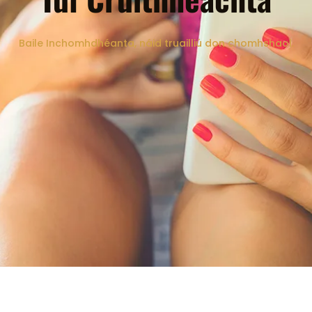
Baile Inchomhdhéanta, náid truailliú don chomhshaol.