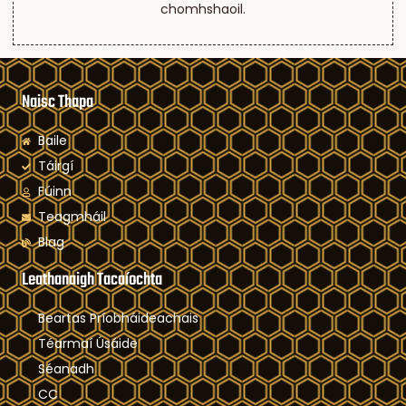
chomhshaoil.
Naisc Thapa
Baile
Táirgí
Fúinn
Teagmháil
Blag
Leathanaigh Tacaíochta
Beartas Príobháideachais
Téarmaí Úsáide
Séanadh
CC