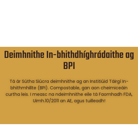
Deimhnithe In-bhithdhíghrádaithe ag
BPI
Tá ár Sútha Siúcra deimhnithe ag an Institiúid Táirgí In-
bhithmhillte (BPI). Compostable, gan aon cheimiceáin
curtha leis. I measc na ndeimhnithe eile tá Faomhadh FDA,
Uimh.10/2011 an AE, agus tuilleadh!