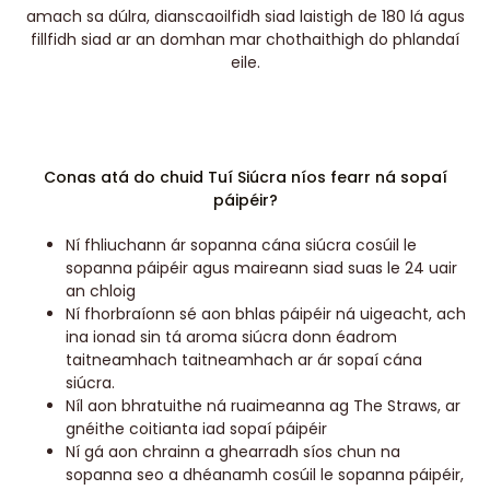
amach sa dúlra, dianscaoilfidh siad laistigh de 180 lá agus
fillfidh siad ar an domhan mar chothaithigh do phlandaí
eile.
Conas atá do chuid Tuí Siúcra níos fearr ná sopaí
páipéir?
Ní fhliuchann ár sopanna cána siúcra cosúil le
sopanna páipéir agus maireann siad suas le 24 uair
an chloig
Ní fhorbraíonn sé aon bhlas páipéir ná uigeacht, ach
ina ionad sin tá aroma siúcra donn éadrom
taitneamhach taitneamhach ar ár sopaí cána
siúcra.
Níl aon bhratuithe ná ruaimeanna ag The Straws, ar
gnéithe coitianta iad sopaí páipéir
Ní gá aon chrainn a ghearradh síos chun na
sopanna seo a dhéanamh cosúil le sopanna páipéir,