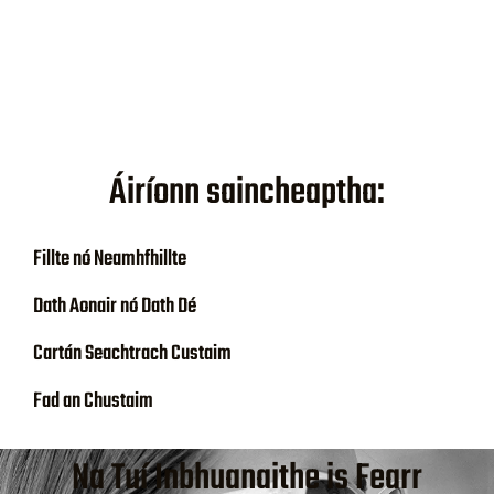
Áiríonn saincheaptha:
Fillte nó Neamhfhillte
Dath Aonair nó Dath Dé
Cartán Seachtrach Custaim
Fad an Chustaim
Na Tuí Inbhuanaithe is Fearr