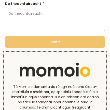
Do theachtaireacht
Seol
Tá Momoio tiomanta do réitigh nuálacha éicea-
chairdiúla a sholáthar, ag speisialú i bpacáistiú bia
inmhúirín agus sopanna. Is é an misean atá againn
ná tacú le todhchaí inbhuanaithe le táirgí a
chumasc feidhmiúlacht agus freagracht