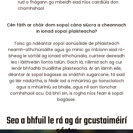
rud a fhágann go mbeidh siad níos cairdiúla don
chomhshaol
Cén fáth ar chóir dom sopaí cána siúcra a cheannach
in ionad sopaí plaisteacha?
Toisc go ndéantar sopaí aonúsáide de phlaisteach
neamh-athchúrsáilte agus go minic go mbíonn siad ró-
bheag le sórtáil ag ionaid athchúrsála, cuirtear deireadh
leo i láithreáin líonta talún. Gach lá, nílimid ach ag cur
lenár bhfadhb truaillithe plaisteacha. Ar an láimh eile,
déantar ár sopaí bagasse as snáithín sugarcane, tá siad
go léir nádúrtha, is féidir iad a mhúiríniú go tionsclaíoch
agus a mhúiríniú sa bhaile, agus níl aon tionchar
comhshaoil ​​acu. Dá bhrí sin, is rogha níos fearr é sopaí
bagasse.
Seo a bhfuil le rá ag ár gcustaiméirí
sásta: