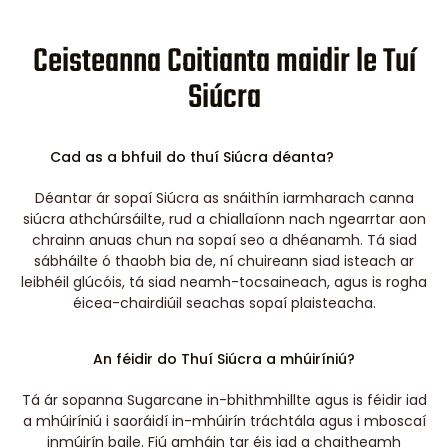
Ceisteanna Coitianta maidir le Tuí
Siúcra
Cad as a bhfuil do thuí Siúcra déanta?
Déantar ár sopaí Siúcra as snáithín iarmharach canna
siúcra athchúrsáilte, rud a chiallaíonn nach ngearrtar aon
chrainn anuas chun na sopaí seo a dhéanamh. Tá siad
sábháilte ó thaobh bia de, ní chuireann siad isteach ar
leibhéil glúcóis, tá siad neamh-tocsaineach, agus is rogha
éicea-chairdiúil seachas sopaí plaisteacha.
An féidir do Thuí Siúcra a mhúiríniú?
Tá ár sopanna Sugarcane in-bhithmhillte agus is féidir iad
a mhúiríniú i saoráidí in-mhúirín tráchtála agus i mboscaí
inmúirín baile. Fiú amháin tar éis iad a chaitheamh