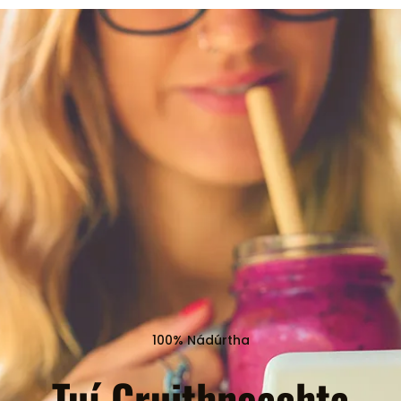
100% Nádúrtha
Tuí Cruithneachta