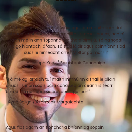
“Is breá liom sopanna a úsáid agus ba mhaith liom dul
isteach sa phobal in-bhithmhillte le tamall anuas, ach ní
raibh mé in ann sopanna maithe a aimsiú. Tá na sopaí
seo go hiontach, áfach. Tá siad láidir agus coinníonn siad
suas le himeacht ama. Moltar go mór !!!”
– Joseph Kent / Bainisteoir Ceannaigh
"Tá mé ag iarraidh tuí maith inmhúirín a fháil le bliain
anuas. Is é an sop siúcra cána seo an ceann is fearr i
bhfad! Tá na sopaí siúcraí ceart go leor!"
-Ryan Belign /
Bainisteoir Margaíochta
Agus fios agam an tionchar a bhíonn ag sopáin