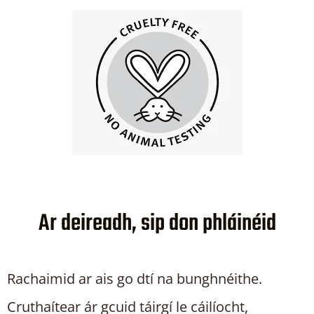
Ar deireadh, sip don phláinéid
Rachaimid ar ais go dtí na bunghnéithe.
Cruthaítear ár gcuid táirgí le cáilíocht,