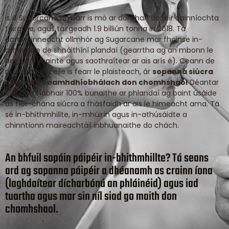
Is é Sugarcane an barr is mó ar domhan de réir cainníochta
táirgthe, agus táirgeadh 1.9 billiún tonna in 2018. Tá
acmhainneacht ollmhór ag Sugarcane mar fhoinse in-
athnuaite de shnáithíní plandaí (gearrtha ag an mbonn le
haghaidh bainte agus saothraítear ar ais arís é). Ceann de
na roghanna eile is fearr le plaisteach, ár
sopanna siúcra
cána atá neamhdhíobhálach don chomhshaol
Déantar
é le comhábhair 100% bunaithe ar phlandaí ag baint úsáide
as fíor-chána siúcra a fhásfaidh ar ais le himeacht ama. Tá
sé in-bhithmhillte, in-mhúirín agus in-athúsáidte a
chinntíonn maireachtáil inbhuanaithe do chách.
An bhfuil sopáin páipéir in-bhithmhillte?
Tá seans
ard ag sopanna páipéir a dhéanamh as crainn íona
(laghdaítear dícharbónú an phláinéid) agus iad
tuartha agus mar sin níl siad go maith don
chomhshaol.