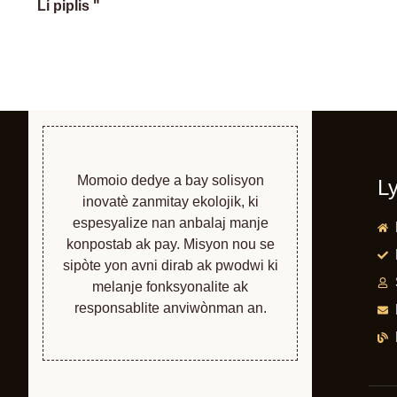
Li piplis "
Momoio dedye a bay solisyon
Ly
inovatè zanmitay ekolojik, ki
espesyalize nan anbalaj manje
konpostab ak pay. Misyon nou se
sipòte yon avni dirab ak pwodwi ki
melanje fonksyonalite ak
responsablite anviwònman an.