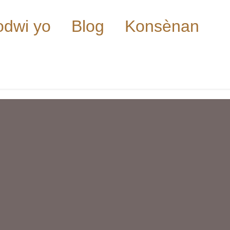
dwi yo
Blog
Konsènan