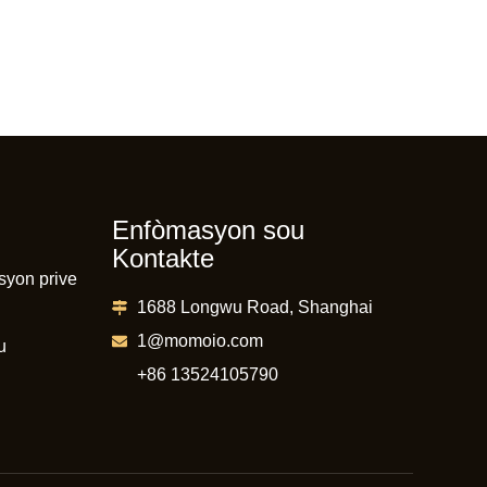
Enfòmasyon sou
Kontakte
yon prive
1688 Longwu Road, Shanghai
1@momoio.com
u
+86 13524105790