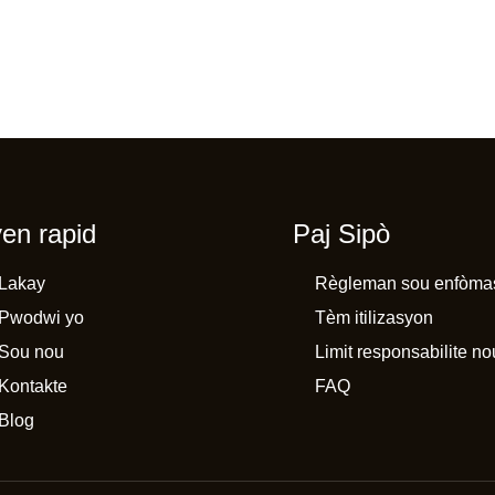
en rapid
Paj Sipò
Lakay
Règleman sou enfòmas
Pwodwi yo
Tèm itilizasyon
Sou nou
Limit responsabilite no
Kontakte
FAQ
Blog