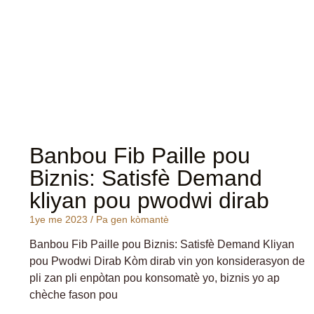
Banbou Fib Paille pou
Biznis: Satisfè Demand
kliyan pou pwodwi dirab
1ye me 2023
Pa gen kòmantè
Banbou Fib Paille pou Biznis: Satisfè Demand Kliyan
pou Pwodwi Dirab Kòm dirab vin yon konsiderasyon de
pli zan pli enpòtan pou konsomatè yo, biznis yo ap
chèche fason pou