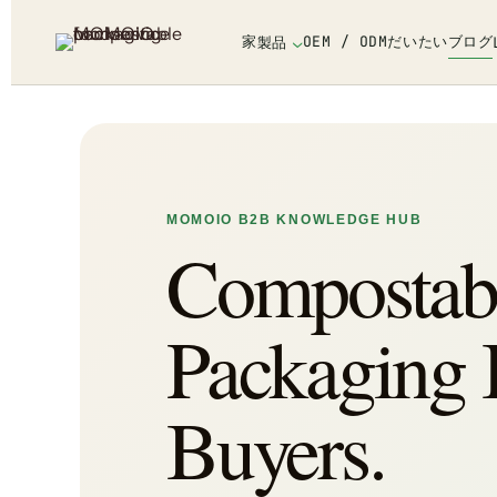
家
OEM / ODM
だいたい
ブログ
製品
MOMOIO B2B KNOWLEDGE HUB
Compostab
Packaging I
Buyers.