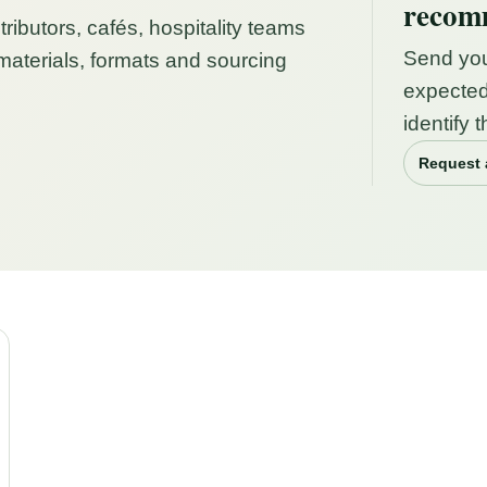
recom
tributors, cafés, hospitality teams
Send you
aterials, formats and sourcing
expecte
identify 
Request 