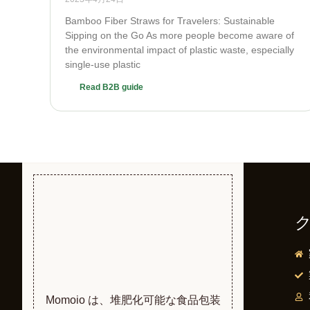
Bamboo Fiber Straws for Travelers: Sustainable
Sipping on the Go As more people become aware of
the environmental impact of plastic waste, especially
single-use plastic
Read B2B guide
Momoio は、堆肥化可能な食品包装