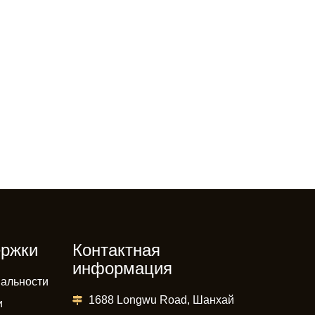
ержки
Контактная
информация
альности
1688 Longwu Road, Шанхай
и