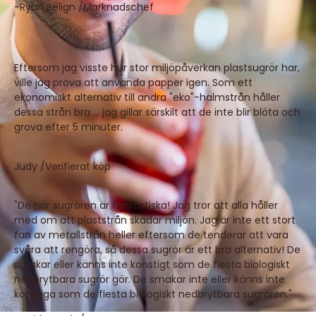
-Ryan Belign /
Marknadschef
Eftersom jag visste hur stor miljöpåverkan plastsugrör har,
ville jag prova att använda papper igen. Som ett
ekonomiskt alternativ till andra "eko"-halmstrån håller
dessa strån bra … jag gillar särskilt att de inte blir blöta och
grova efter 5 minuter.
Judy /Verifierat köp
"De här sugrören är fantastiska! Jag tror att alla håller
med om att plaststrån skadar miljön. Jag är inte ett stort
fan av metallstrån heller eftersom de tenderar att vara
svåra att rengöra, så dessa sugrör är ett bra alternativ! De
smakar eller känns inte konstigt som de flesta biologiskt
nedbrytbara sugrör gör. De smakar inte eller känns inte
konstiga som de flesta biologiskt nedbrytbara sugrören."