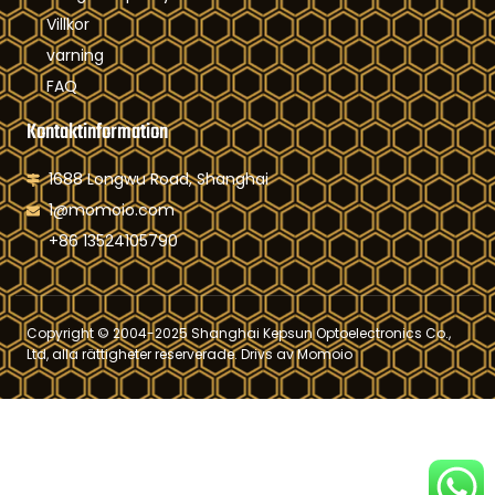
Villkor
varning
FAQ
Kontaktinformation
1688 Longwu Road, Shanghai
1@momoio.com
+86 13524105790
Copyright © 2004-2025 Shanghai Kepsun Optoelectronics Co.,
Ltd, alla rättigheter reserverade. Drivs av Momoio