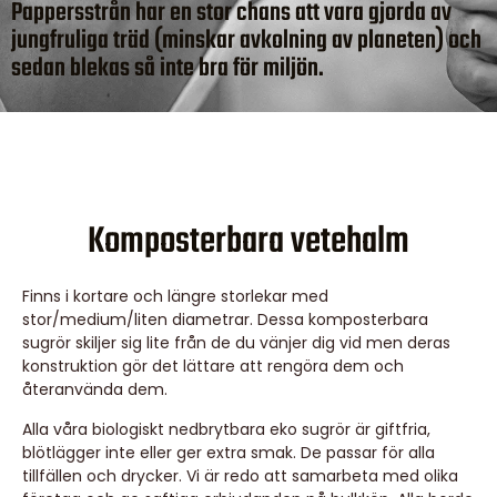
Pappersstrån har en stor chans att vara gjorda av
jungfruliga träd (minskar avkolning av planeten) och
sedan blekas så inte bra för miljön.
Komposterbara vetehalm
Finns i kortare och längre storlekar med
stor/medium/liten diametrar. Dessa komposterbara
sugrör skiljer sig lite från de du vänjer dig vid men deras
konstruktion gör det lättare att rengöra dem och
återanvända dem.
Alla våra biologiskt nedbrytbara eko sugrör är giftfria,
blötlägger inte eller ger extra smak. De passar för alla
tillfällen och drycker. Vi är redo att samarbeta med olika