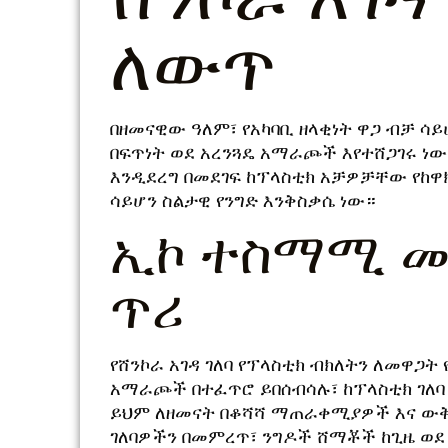
ለውጥ
በዘመናዊው ዓለም፣ የአካባቢ ዘላቂነት ዋጋ ብቻ ሳይ
በፍጥነት ወደ አረንጓዴ አማራጮች እየተሸጋገሩ ነው።
እንዲደረግ በመደገፍ ከፕላስቲክ አቻዎቻቸው የከዋ
ሳይሆን ስልታዊ የንግድ እንቅስቃሴ ነው።
ኢኮ ተስማሚ መፍ
ጥሪ
የሸንኮራ አገዳ ገለባ የፕላስቲክ ብክለትን ለመዋጋት
አማራጮች በተፈጥሮ ይበሰብሳሉ፣ ከፕላስቲክ ገለባ ጋ
ይህም ለዘመናት በቆሻሻ ማጠራቀሚያዎች እና ውቅያ
ገለባዎችን በመምረጥ፣ ንግዶች ሸማቾች ከጊዜ ወደ