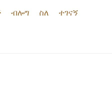
ች
ብሎግ
ስለ
ተገናኝ