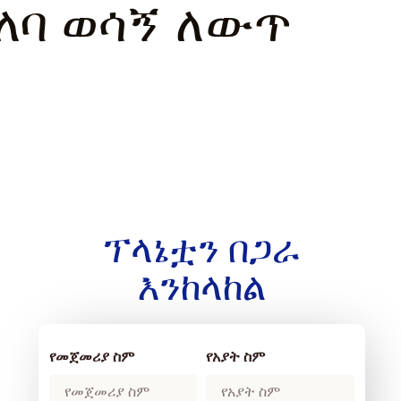
ገለባ ወሳኝ ለውጥ
ፕላኔቷን በጋራ
እንከላከል
የመጀመሪያ ስም
የአያት ስም