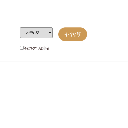
ተገናኝ
ትርጉም አርትዕ