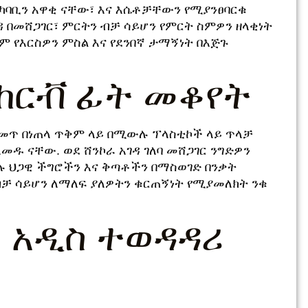
ካባቢን አዋቂ ናቸው፣ እና እሴቶቻቸውን የሚያንፀባርቁ
ዳ በመሸጋገር፣ ምርትን ብቻ ሳይሆን የምርት ስምዎን ዘላቂነት
ም የእርስዎን ምስል እና የደንበኛ ታማኝነት በእጅጉ
 ከርቭ ፊት መቆየት
መጥ በነጠላ ጥቅም ላይ በሚውሉ ፕላስቲኮች ላይ ጥላቻ
መዱ ናቸው. ወደ ሸንኮራ አገዳ ገለባ መሸጋገር ንግድዎን
ሉ ህጋዊ ችግሮችን እና ቅጣቶችን በማስወገድ በንቃት
ቻ ሳይሆን ለማለፍ ያለዎትን ቁርጠኝነት የሚያመለክት ንቁ
፡ አዲስ ተወዳዳሪ