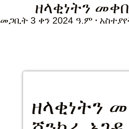
ዘላቂነትን መቀበ
መጋቢት 3 ቀን 2024 ዓ.ም
አስተያየ
ዘላቂነትን መ
ሸንኮራ አገዳ