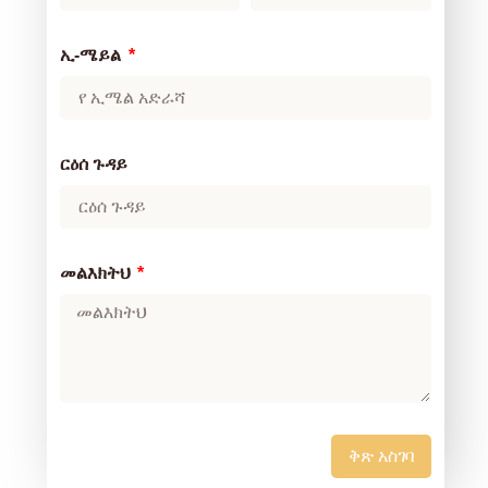
ኢ-ሜይል
ርዕሰ ጉዳይ
መልእክትህ
ቅጽ አስገባ