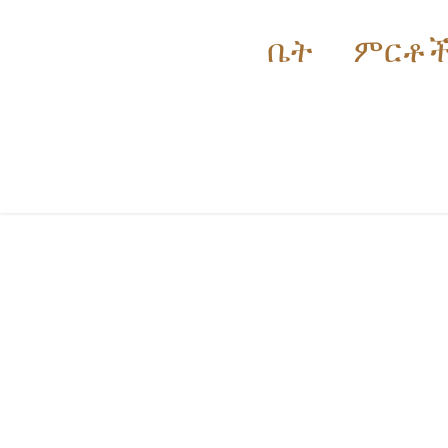
ቤት
ምርቶ