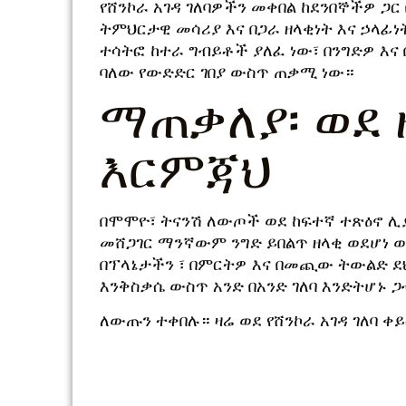
የሸንኮራ አገዳ ገለባዎችን መቀበል ከደንበኞችዎ ጋ
ትምህርታዊ መሳሪያ እና በጋራ ዘላቂነት እና ኃላፊ
ተሳትፎ ከተራ ግብይቶች ያለፈ ነው፣ በንግድዎ እና 
ባለው የውድድር ገበያ ውስጥ ጠቃሚ ነው።
ማጠቃለያ፡ ወደ 
እርምጃህ
በሞሞዮ፣ ትናንሽ ለውጦች ወደ ከፍተኛ ተጽዕኖ ሊያ
መሸጋገር ማንኛውም ንግድ ይበልጥ ዘላቂ ወደሆነ 
በፕላኔታችን ፣ በምርትዎ እና በመጪው ትውልድ ደህ
እንቅስቃሴ ውስጥ አንድ በአንድ ገለባ እንድትሆኑ 
ለውጡን ተቀበሉ። ዛሬ ወደ የሸንኮራ አገዳ ገለባ ቀ