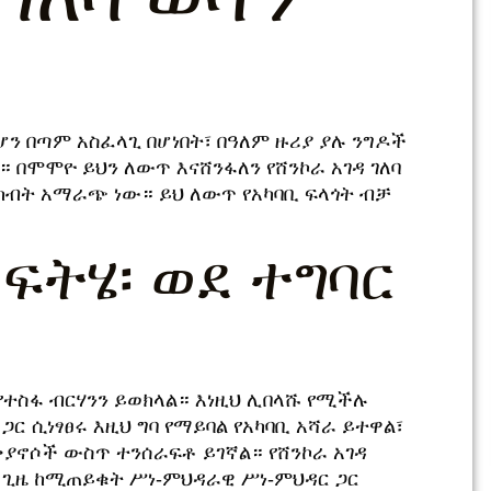
ሆን በጣም አስፈላጊ በሆነበት፣ በዓለም ዙሪያ ያሉ ንግዶች
 በሞሞዮ ይህን ለውጥ እናሸንፋለን የሸንኮራ አገዳ ገለባ
ክብት አማራጭ ነው። ይህ ለውጥ የአካባቢ ፍላጎት ብቻ
ትሄ፡ ወደ ተግባር
 የተስፋ ብርሃንን ይወክላል። እነዚህ ሊበላሹ የሚችሉ
ር ሲነፃፀሩ እዚህ ግባ የማይባል የአካባቢ አሻራ ይተዋል፣
ኖሶች ውስጥ ተንሰራፍቶ ይገኛል። የሸንኮራ አገዳ
 ጊዜ ከሚጠይቁት ሥነ-ምህዳራዊ ሥነ-ምህዳር ጋር