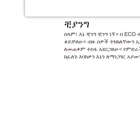
ቺያንግ
ሰላም፣ እኔ ቺንግ ቺንግ ነኝ። በ E
ቆይቻለሁ። ብዙ ሰዎች ትክክለኛውን 
ለመጠቀም ተስፋ አደርጋለሁ። የምድራ
ከፈለጉ እባክዎን እኔን ለማነጋገር አያመ