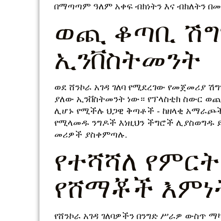
በማጣጣም ዓለም አቀፍ ብክነትን እና ብክለትን በ
ወጪ ቆጣቢ ሽግ
ኢንቨስትመንት
ወደ ሸንኮራ አገዳ ገለባ የሚደረገው የመጀመሪያ 
ያለው ኢንቨስትመንት ነው። የፕላስቲክ ስውር ወጪዎች
ሊሆኑ የሚችሉ ህጋዊ ቅጣቶች - ከዘላቂ አማራጮ
የሚላመዱ ንግዶች እነዚህን ችግሮች ሊያስወግዱ ይ
መሪዎች ያስቀምጣሉ.
የተሻሻለ የምርት
የሸማቾች እምነ
የሸንኮራ አገዳ ገለባዎችን በንግድ ሥራዎ ውስጥ ማ