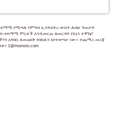
CO ተስማሚ የሚጣሉ የምግብ ኢንዱስትሪ ውስጥ ለብዙ ዓመታት
ኢኮ-ተስማሚ ምርቶች እንዲመርጡ ለመርዳት የእኔን ተሞክሮ
ችንን አካባቢ ለመጠበቅ የበኩሌን እየተወጣሁ ነው። ተጨማሪ መረጃ
ንቱ። 1@momoio.com