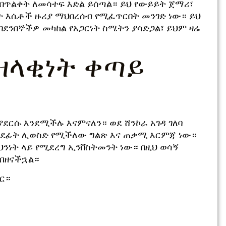
ር በጥልቀት ለመሳተፍ እድል ይሰጣል። ይህ የውይይት ጀማሪ፣
ነት እሴቶች ዙሪያ ማህበረሰብ የሚፈጥርበት መንገድ ነው። ይህ
በደንበኞችዎ መካከል የአጋርነት ስሜትን ያሳድጋል፣ ይህም ዛሬ
ዘላቂነት ቀጣይ
ደርሱ እንደሚችሉ እናምናለን። ወደ ሸንኮራ አገዳ ገለባ
ወደፊት ሊወስድ የሚችለው ግልጽ እና ጠቃሚ እርምጃ ነው።
ንነት ላይ የሚደረግ ኢንቨስትመንት ነው። በዚህ ወሳኝ
ጋብዘናችኋል።
ይር።