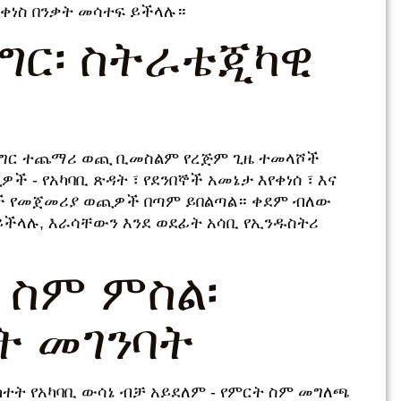
መቀነስ በንቃት መሳተፍ ይችላሉ።
ግር፡ ስትራቴጂካዊ
ሽግግር ተጨማሪ ወጪ ቢመስልም የረጅም ጊዜ ተመላሾች
 - የአካባቢ ጽዳት ፣ የደንበኞች አመኔታ እየቀነሰ ፣ እና
ች የመጀመሪያ ወጪዎች በጣም ይበልጣል። ቀደም ብለው
ችላሉ, እራሳቸውን እንደ ወደፊት አሳቢ የኢንዱስትሪ
 ስም ምስል፡
ት መገንባት
ካተት የአካባቢ ውሳኔ ብቻ አይደለም - የምርት ስም መግለጫ