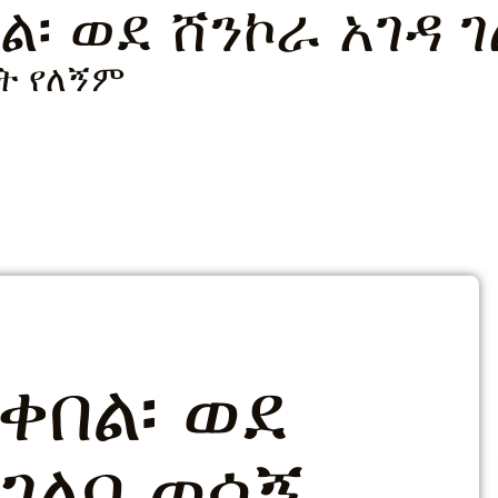
ል፡ ወደ ሸንኮራ አገዳ 
ት የለኝም
ቀበል፡ ወደ
 ገለባ ወሳኝ