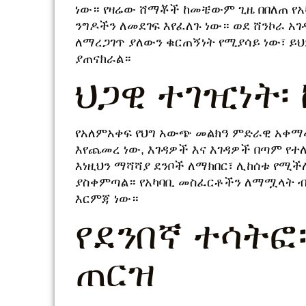
ነው። የዛሬው ሸማቾች ከመቼውም ጊዜ በበለጠ የአ
ንግዶችን ለመደገፍ እየፈለጉ ነው። ወደ ሸንኮራ አገ
ለማረጋገጥ ያለውን ቁርጠኝነት የሚያሳይ ነው፣ ይህ
ያጠናክራል።
ህጋዊ ተገዢነት፡
የአለምአቀፍ የህግ አውጭ መልክዓ ምድራዊ አቀማ
እየጨመረ ነው, እገዳዎች እና እገዳዎች በጣም የተለ
እነዚህን ማሻሻያ ደንቦች ለማክበር፣ ሊከሰቱ የሚች
ያስቀምጣል። የአካባቢ መስፈርቶችን ለማሟላት ብ
እርምጃ ነው።
የደንበኛ ተሳትፎ
ጠርዝ