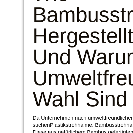
Bambusst
Hergestell
Und Warum
Umweltfre
Wahl Sind
Da Unternehmen nach umweltfreundlichen
suchen
Plastikstrohhalme
, Bambusstrohhal
Diese aus natürlichem Bambus gefertigten