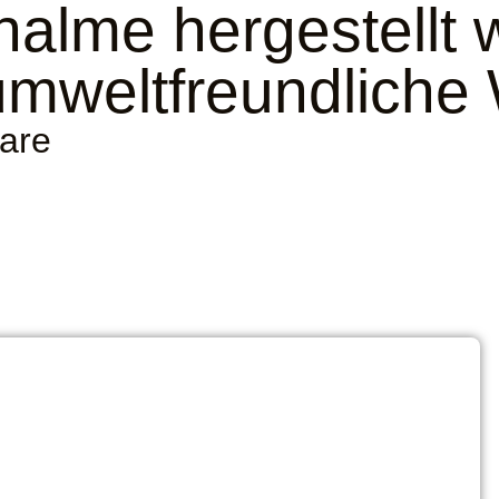
alme hergestellt
umweltfreundliche
are