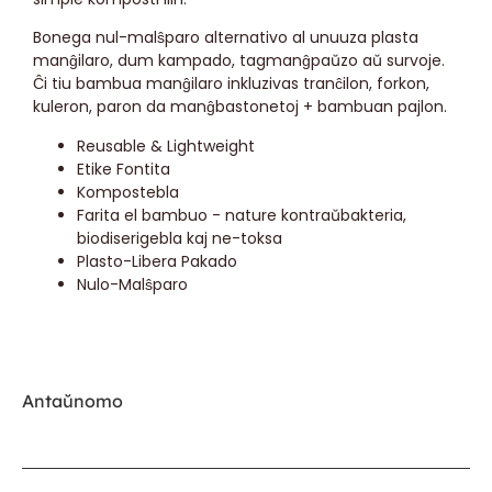
Bonega nul-malŝparo alternativo al unuuza plasta
manĝilaro, dum kampado, tagmanĝpaŭzo aŭ survoje.
Ĉi tiu bambua manĝilaro inkluzivas tranĉilon, forkon,
kuleron, paron da manĝbastonetoj + bambuan pajlon.
Reusable & Lightweight
Etike Fontita
Kompostebla
Farita el bambuo - nature kontraŭbakteria,
biodiserigebla kaj ne-toksa
Plasto-Libera Pakado
Nulo-Malŝparo
Antaŭnomo