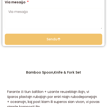
Via mesaĝo
Sendu
Bamboo Spoon,Knife & Fork Set
Farante ĉi tiun ŝaltilon + uzante reuzeblajn ilojn, vi
ŝparos plastajn rubaĵojn por eniri niajn rubodeponejojn
+ oceanojn, kaj post kiam ili superos sian vivon, vi povas
simple komposti ilin.