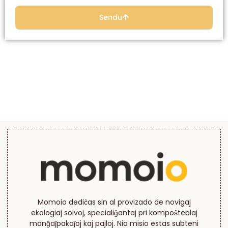
Sendu
Momoio dediĉas sin al provizado de novigaj
ekologiaj solvoj, specialiĝantaj pri kompoŝteblaj
manĝaĵpakaĵoj kaj pajloj. Nia misio estas subteni