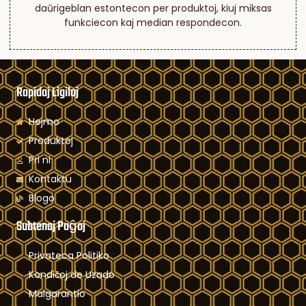
daŭrigeblan estontecon per produktoj, kiuj miksas
funkciecon kaj median respondecon.
Rapidaj Ligiloj
Hejmo
Produktoj
Pri ni
Kontaktu
Blogo
Subtenaj Paĝoj
Privateca Politiko
Kondiĉoj de Uzado
Malgarantio