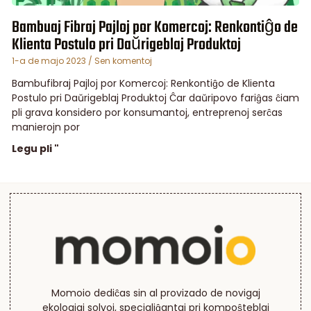
Bambuaj Fibraj Pajloj por Komercoj: Renkontiĝo de
Klienta Postulo pri Daŭrigeblaj Produktoj
1-a de majo 2023
Sen komentoj
Bambufibraj Pajloj por Komercoj: Renkontiĝo de Klienta
Postulo pri Daŭrigeblaj Produktoj Ĉar daŭripovo fariĝas ĉiam
pli grava konsidero por konsumantoj, entreprenoj serĉas
manierojn por
Legu pli "
Momoio dediĉas sin al provizado de novigaj
ekologiaj solvoj, specialiĝantaj pri kompoŝteblaj