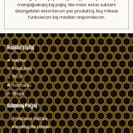
manĝaĵpakaĵoj kaj pajloj. Nia misio estas subteni
daŭrigeblan estontecon per produktoj, kiuj miksas
funkciecon kaj median respondecon.
Rapidaj Ligiloj
Hejmo
Produktoj
Pri ni
Kontaktu
Blogo
Subtenaj Paĝoj
Privateca Politiko
Kondiĉoj de Uzado