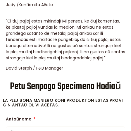
Judy /Konfirmita Aĉeto
"Ĉi tiuj pajloj estas mirindaj! Mi pensas, ke ĉiuj konsentas,
ke plastaj pajloj vundas la medion. Mi ankaŭ ne estas
grandega ŝatanto de metalaj pajloj ankaŭ ĉar ili
tendencas esti malfacile purigeblaj, do ĉi tiuj pajloj estas
bonega alternativo! Ili ne gustas aŭ sentas strangajn kiel
la plej multaj biodiserigeblaj pajleroj. Ili ne gustas aŭ sentas
strangajn kiel la plej multaj biodegradeblaj pajloj."
David Sterph / F&B Manager
Petu Senpaga Specimeno Hodiaŭ
LA PLEJ BONA MANIERO KONI PRODUKTON ESTAS PROVI
ĜIN ANTAŬ OL VI AĈETAS.
Antaŭnomo