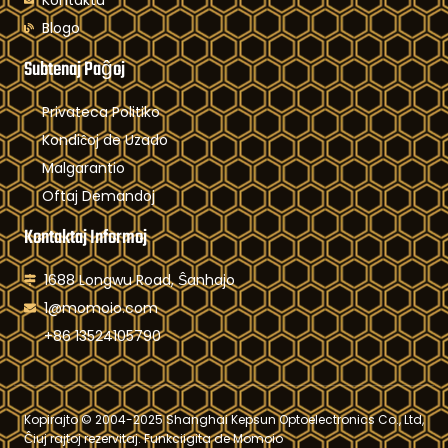
Blogo
Subtenaj Paĝoj
Privateca Politiko
Kondiĉoj de Uzado
Malgarantio
Oftaj Demandoj
Kontaktaj Informoj
1688 Longwu Road, Ŝanhajo
1@momoio.com
+86 13524105790
Kopirajto © 2004-2025 Shanghai Kepsun Optoelectronics Co., Ltd,
Ĉiuj rajtoj rezervitaj. Funkciigita de Momoio