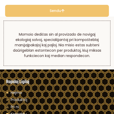
Sendu
Momoio dediĉas sin al provizado de novigaj
ekologiaj solvoj, specialiĝantaj pri kompoŝteblaj
manĝaĵpakaĵoj kaj pajloj. Nia misio estas subteni
daŭrigeblan estontecon per produktoj, kiuj miksas
funkciecon kaj median respondecon.
Rapidaj Ligiloj
Hejmo
Produktoj
Pri ni
Kontaktu