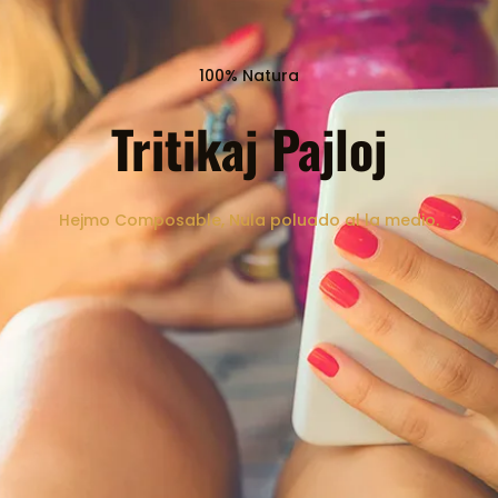
100% Natura
Tritikaj Pajloj
Hejmo Composable, Nula poluado al la medio.