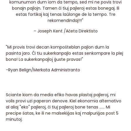
komunumon dum iom da tempo, sed mi ne povis trovi
bonajn pajlojn. Tamen ĉi tiuj pajleroj estas bonegaj. Ili
estas fortikaj kaj tenas laŭlonge de la tempo. Tre
rekomendindaj!!!"
– Joseph Kent /Aĉeta Direktisto
"Mi provis trovi decan kompoŝteblan pajlon dum la
pasinta jaro. Ĉi tiu sukerkanpajlo estas senkompare la plej
bona! La sukerkanpajloj ĝuste pravas!"
-Ryan Belign/
Merkata Administranto
Sciante kiom da media efiko havas plastaj pajleroj, mi
volis provi uzi paperon denove. Kiel ekonomia alternativo
al aliaj "eko" pajleroj, ĉi tiuj pajleroj bone tenas ...... Mi
precipe ŝatas, ke ili ne malsekiĝas kaj malpuriĝas post 5
minutoj.