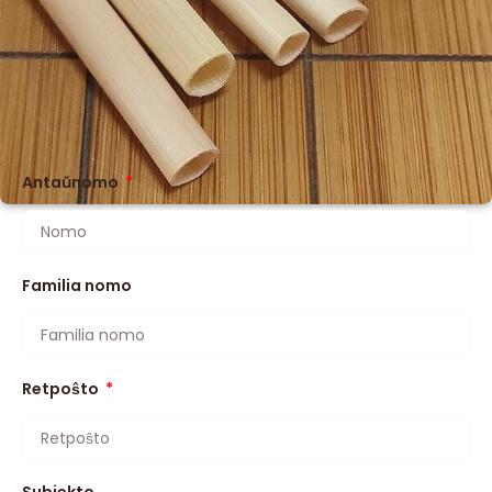
Antaŭnomo
Familia nomo
Retpoŝto