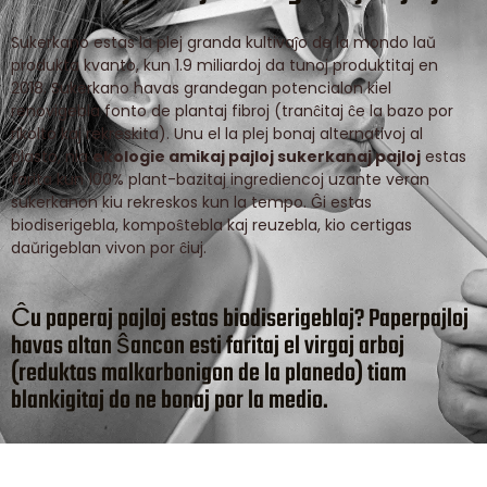
Sukerkano estas la plej granda kultivaĵo de la mondo laŭ
produkta kvanto, kun 1.9 miliardoj da tunoj produktitaj en
2018. Sukerkano havas grandegan potencialon kiel
renovigebla fonto de plantaj fibroj (tranĉitaj ĉe la bazo por
rikolto kaj rekreskita). Unu el la plej bonaj alternativoj al
plasto, nia
ekologie amikaj pajloj sukerkanaj pajloj
estas
farita kun 100% plant-bazitaj ingrediencoj uzante veran
sukerkanon kiu rekreskos kun la tempo. Ĝi estas
biodiserigebla, kompoŝtebla kaj reuzebla, kio certigas
daŭrigeblan vivon por ĉiuj.
Ĉu paperaj pajloj estas biodiserigeblaj?
Paperpajloj
havas altan ŝancon esti faritaj el virgaj arboj
(reduktas malkarbonigon de la planedo) tiam
blankigitaj do ne bonaj por la medio.