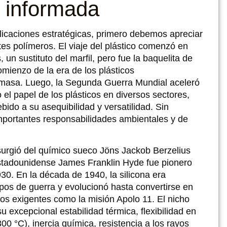
n informada
icaciones estratégicas, primero debemos apreciar
tes polímeros. El viaje del plástico comenzó en
un sustituto del marfil, pero fue la baquelita de
mienzo de la era de los plásticos
 masa. Luego, la Segunda Guerra Mundial aceleró
el papel de los plásticos en diversos sectores,
ido a su asequibilidad y versatilidad. Sin
mportantes responsabilidades ambientales y de
, surgió del químico sueco Jöns Jackob Berzelius
o estadounidense James Franklin Hyde fue pionero
30. En la década de 1940, la silicona era
pos de guerra y evolucionó hasta convertirse en
nos exigentes como la misión Apolo 11. El nicho
su excepcional estabilidad térmica, flexibilidad en
0 °C), inercia química, resistencia a los rayos