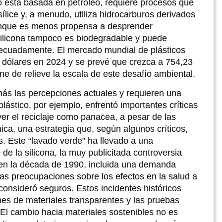
o está basada en petróleo, requiere procesos que
lice y, a menudo, utiliza hidrocarburos derivados
Aunque es menos propensa a desprender
 silicona tampoco es biodegradable y puede
 adecuadamente. El mercado mundial de plásticos
e dólares en 2024 y se prevé que crezca a 754,23
ne de relieve la escala de este desafío ambiental.
ás las percepciones actuales y requieren una
plástico, por ejemplo, enfrentó importantes críticas
er el reciclaje como panacea, a pesar de las
ica, una estrategia que, según algunos críticos,
es. Este “lavado verde” ha llevado a una
de la silicona, la muy publicitada controversia
 en la década de 1990, incluida una demanda
ias preocupaciones sobre los efectos en la salud a
consideró seguros. Estos incidentes históricos
nes de materiales transparentes y las pruebas
 El cambio hacia materiales sostenibles no es