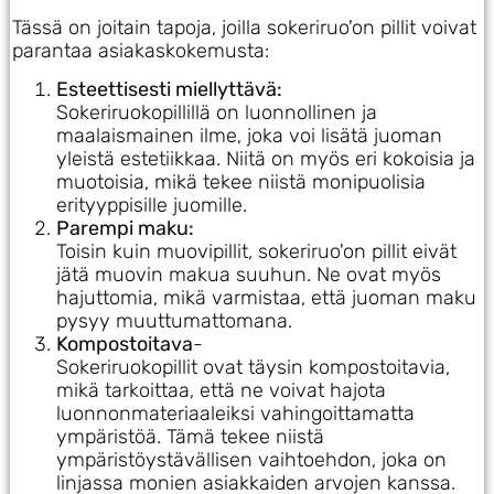
Tässä on joitain tapoja, joilla sokeriruo'on pillit voivat
parantaa asiakaskokemusta:
Esteettisesti miellyttävä:
Sokeriruokopillillä on luonnollinen ja
maalaismainen ilme, joka voi lisätä juoman
yleistä estetiikkaa. Niitä on myös eri kokoisia ja
muotoisia, mikä tekee niistä monipuolisia
erityyppisille juomille.
Parempi maku:
Toisin kuin muovipillit, sokeriruo'on pillit eivät
jätä muovin makua suuhun. Ne ovat myös
hajuttomia, mikä varmistaa, että juoman maku
pysyy muuttumattomana.
Kompostoitava
-
Sokeriruokopillit ovat täysin kompostoitavia,
mikä tarkoittaa, että ne voivat hajota
luonnonmateriaaleiksi vahingoittamatta
ympäristöä. Tämä tekee niistä
ympäristöystävällisen vaihtoehdon, joka on
linjassa monien asiakkaiden arvojen kanssa.