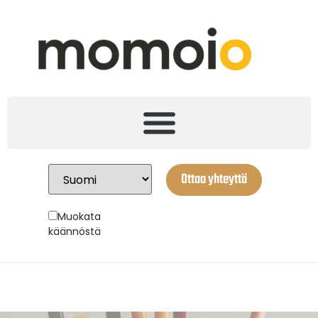
Ottaa yhteyttä
Muokata
käännöstä