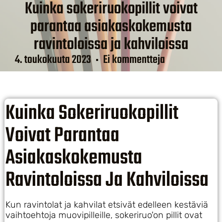
Kuinka sokeriruokopillit voivat
parantaa asiakaskokemusta
ravintoloissa ja kahviloissa
4. toukokuuta 2023
Ei kommentteja
Kuinka Sokeriruokopillit
Voivat Parantaa
Asiakaskokemusta
Ravintoloissa Ja Kahviloissa
Kun ravintolat ja kahvilat etsivät edelleen kestäviä
vaihtoehtoja muovipilleille, sokeriruo'on pillit ovat