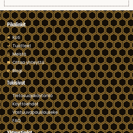
Pikalinkit
Koti
Tuotteet
Meistä
Ottaa yhteyttä
Blogi
Tukisivut
Tietosuojakäytäntö
Käyttöehdot
Vastuuvapauslauseke
FAQ
Yhteystiedot