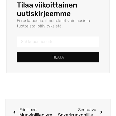
Tilaa viikoittainen
uutiskirjeemme
Ei roskapostia, ilmoitukset vain uusista
tuotteista, päivityksistä.
TILATA
Edellinen
Seuraava
Muovipillien ympäristövaikutukset ja sokeriruokopilleihin siirtymisen edut
Sokeriruokopillien käytön kustannussäästöt perinteisiin muovipilleihin verrattuna