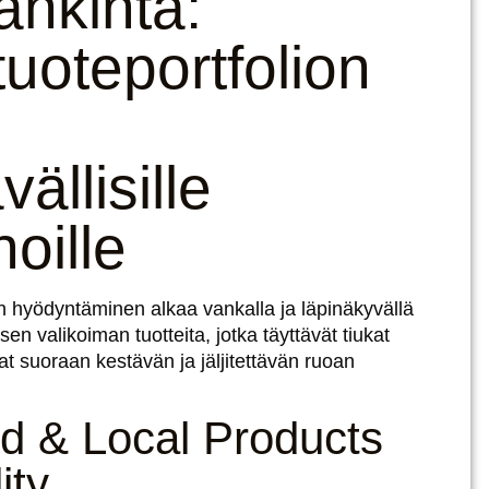
ankinta:
uoteportfolion
ällisille
noille
en hyödyntäminen alkaa vankalla ja läpinäkyvällä
sen valikoiman tuotteita, jotka täyttävät tiukat
vat suoraan kestävän ja jäljitettävän ruoan
ied & Local Products
ity