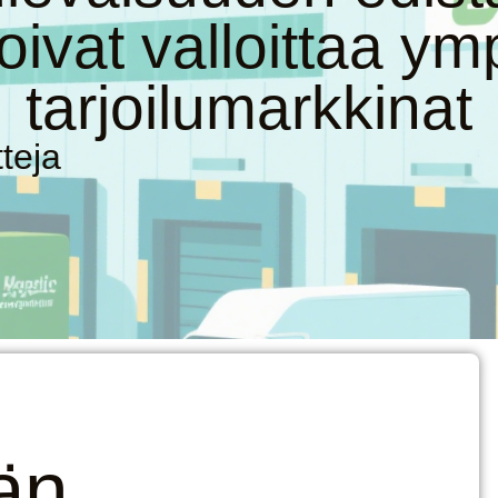
ivat valloittaa ymp
tarjoilumarkkinat
teja
än