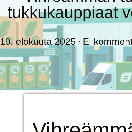
tukkukauppiaat vo
19. elokuuta 2025
Ei komment
Vihreämm