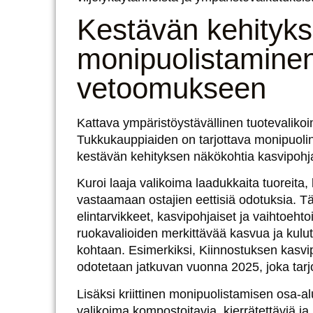
Kestävän kehityks
monipuolistamine
vetoomukseen
Kattava ympäristöystävällinen tuotevalikoi
Tukkukauppiaiden on tarjottava monipuolinen 
kestävän kehityksen näkökohtia kasvipohjai
Kuroi laaja valikoima laadukkaita tuoreita, l
vastaamaan ostajien eettisiä odotuksia. T
elintarvikkeet, kasvipohjaiset ja vaihtoehtoi
ruokavalioiden merkittävää kasvua ja kulutt
kohtaan. Esimerkiksi,
Kiinnostuksen kasvipo
odotetaan jatkuvan vuonna 2025
, joka ta
Lisäksi kriittinen monipuolistamisen osa-a
valikoima kompostoitavia, kierrätettäviä ja