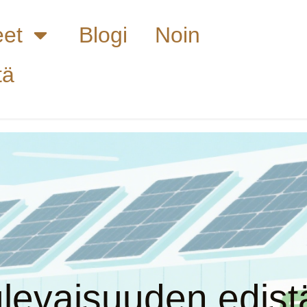
eet
Blogi
Noin
tä
levaisuuden edist