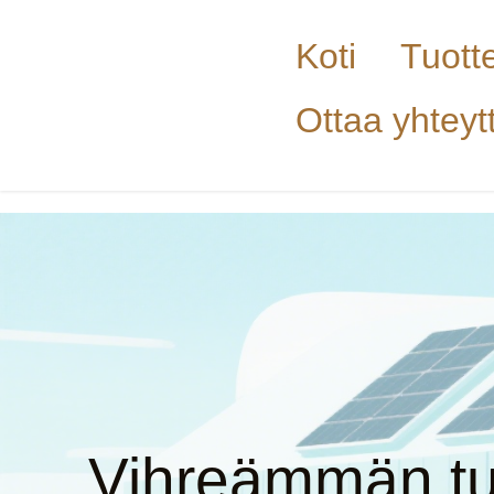
Koti
Tuott
Ottaa yhteyt
Vihreämmän tu