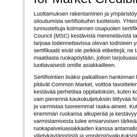
Luottamuksen rakentaminen ja ympäristöyst
sitoutumista sertifioituihin tuotteisiin. Yht
tunnustettuja kolmannen osapuolen sertifi
Council (MSC) kestävistä merenelävistä tai 
tarjoaa todennettavissa olevan todisteen 
sertifikaatit eivät ole pelkkiä etikettejä; ne
maatilasta ruokapöytään, jolloin tarjoiluas
luottavaisesti omille asiakkailleen.
Sertifiointien lisäksi paikallisen hankinna
pitävät
Common Market, voittoa tavoittelema
kestävää perhetilaa oppilaitoksiin, kuten kou
vain pienennä kaukokuljetuksiin liittyvää hi
ja varmistaa tuoreemmat raaka-aineet. Kut
enemmän ruokansa alkuperää ja kestävyy
varmistamisesta tulee ensiarvoisen tärkeä
ruokapalveluasiakkaiden kanssa antamalla y
viljelykäytännöistä ja ympäristövaikutuksis