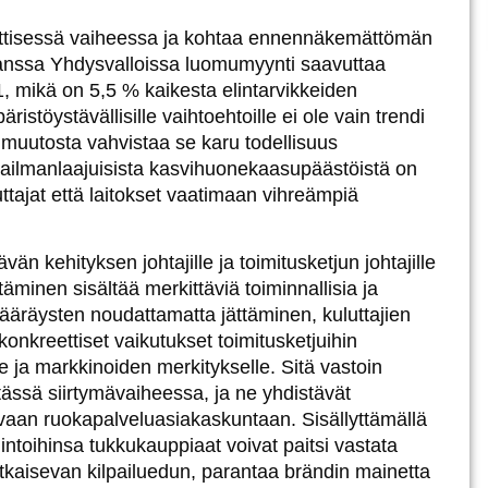
riittisessä vaiheessa ja kohtaa ennennäkemättömän
Kanssa
Yhdysvalloissa luomumyynti saavuttaa
1, mikä on 5,5 % kaikesta elintarvikkeiden
äristöystävällisille vaihtoehtoille ei ole vain trendi
 muutosta vahvistaa se karu todellisuus
ailmanlaajuisista kasvihuonekaasupäästöistä on
uttajat että laitokset vaatimaan vihreämpiä
ävän kehityksen johtajille ja toimitusketjun johtajille
minen sisältää merkittäviä toiminnallisia ja
määräysten noudattamatta jättäminen, kuluttajien
onkreettiset vaikutukset toimitusketjuihin
 ja markkinoiden merkitykselle. Sitä vastoin
tässä siirtymävaiheessa, ja ne yhdistävät
avaan ruokapalveluasiakaskuntaan. Sisällyttämällä
ntoihinsa tukkukauppiaat voivat paitsi vastata
ratkaisevan kilpailuedun, parantaa brändin mainetta