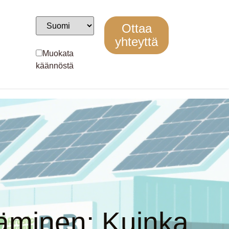
Ottaa
yhteyttä
Muokata
käännöstä
äminen: Kuinka