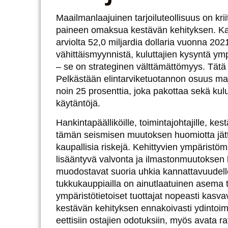
Maailmanlaajuinen tarjoiluteollisuus on k
paineen omaksua kestävän kehityksen. 
arviolta 52,0 miljardia dollaria vuonna 202
vähittäismyynnistä
, kuluttajien kysyntä ymp
– se on strateginen välttämättömyys. Tätä
Pelkästään elintarviketuotannon osuus ma
noin 25 prosenttia
, joka pakottaa sekä kul
käytäntöjä.
Hankintapäälliköille, toimintajohtajille, kest
tämän seismisen muutoksen huomiotta jättä
kaupallisia riskejä. Kehittyvien ympäristö
lisääntyvä valvonta ja ilmastonmuutoksen k
muodostavat suoria uhkia kannattavuudelle
tukkukauppiailla on ainutlaatuinen asema 
ympäristötietoiset tuottajat nopeasti kasv
kestävän kehityksen ennakoivasti ydintoimi
eettisiin ostajien odotuksiin, myös avata 