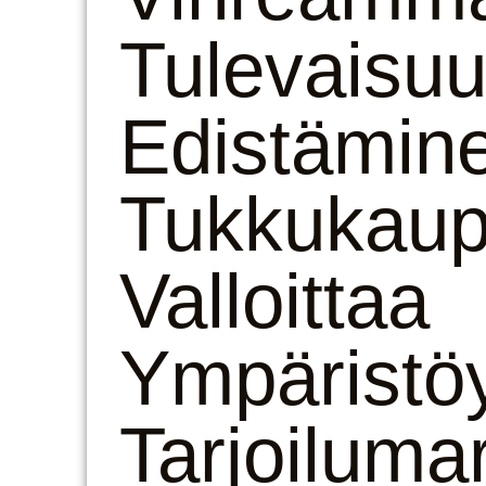
Tulevaisu
Edistämin
Tukkukaupp
Valloittaa
Ympäristöy
Tarjoiluma