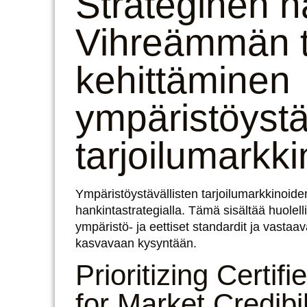
Strateginen h
Vihreämmän t
kehittäminen
ympäristöystäv
tarjoilumarkki
Ympäristöystävällisten tarjoilumarkkinoid
hankintastrategialla. Tämä sisältää huolelli
ympäristö- ja eettiset standardit ja vastaa
kasvavaan kysyntään.
Prioritizing Certif
for Market Credibil