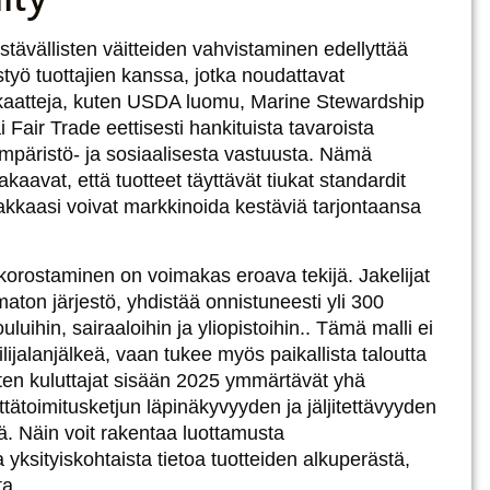
ävällisten väitteiden vahvistaminen edellyttää
eistyö tuottajien kanssa, jotka noudattavat
kaatteja, kuten
USDA luomu
, Marine Stewardship
Fair Trade eettisesti hankituista tavaroista
ympäristö- ja sosiaalisesta vastuusta. Nämä
 takaavat, että tuotteet täyttävät tiukat standardit
iakkaasi voivat markkinoida kestäviä tarjontaansa
n korostaminen on voimakas eroava tekijä. Jakelijat
ton järjestö, yhdistää onnistuneesti yli 300
luihin, sairaaloihin ja yliopistoihin.
. Tämä malli ei
ilijalanjälkeä, vaan tukee myös paikallista taloutta
en kuluttajat sisään
2025 ymmärtävät yhä
ttä
toimitusketjun läpinäkyvyyden ja jäljitettävyyden
ä. Näin voit rakentaa luottamusta
ksityiskohtaista tietoa tuotteiden alkuperästä,
ta.