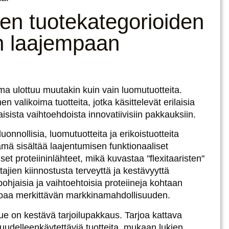
en tuotekategorioiden
n laajempaan
ma ulottuu muutakin kuin vain luomutuotteita.
valikoima tuotteita, jotka käsittelevät erilaisia ​​
sista vaihtoehdoista innovatiivisiin pakkauksiin.
uonnollisia, luomutuotteita ja erikoistuotteita
ämä sisältää laajentumisen
funktionaaliset
set proteiininlähteet
, mikä kuvastaa "flexitaaristen"
ajien kiinnostusta terveyttä ja kestävyyttä
hjaisia ​​ja vaihtoehtoisia proteiineja kohtaan
rjoaa merkittävän markkinamahdollisuuden.
lue on kestävä tarjoilupakkaus. Tarjoa kattava
 uudelleenkäytettäviä tuotteita, mukaan lukien