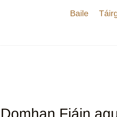
Baile
Táir
Domhan Fiáin agu