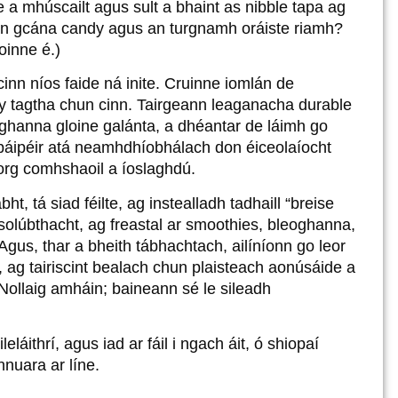
a mhúscailt agus sult a bhaint as nibble tapa ag
 an gcána candy agus an turgnamh oráiste riamh?
oinne é.)
 cinn níos faide ná inite. Cruinne iomlán de
y tagtha chun cinn. Tairgeann leaganacha durable
oghanna gloine galánta, a dhéantar de láimh go
ta páipéir atá neamhdhíobhálach don éiceolaíocht
rg comhshaoil ​​a íoslaghdú.
 tá siad féilte, ag instealladh tadhaill “breise
d solúbthacht, ag freastal ar smoothies, bleoghanna,
Agus, thar a bheith tábhachtach, ailíníonn go leor
ag tairiscint bealach chun plaisteach aonúsáide a
Nollaig amháin; baineann sé le sileadh
eláithrí, agus iad ar fáil i ngach áit, ó shiopaí
nuara ar líne.