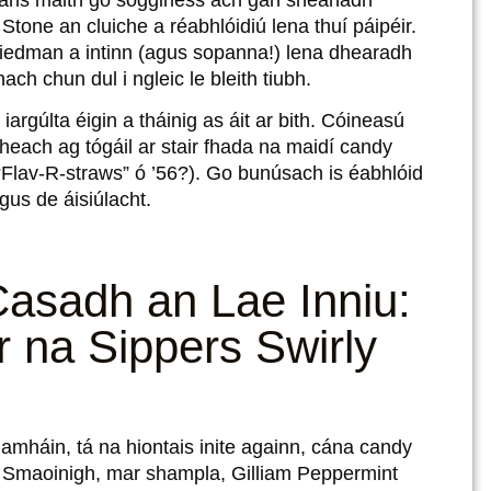
. Stone an cluiche a réabhlóidiú lena thuí páipéir.
iedman a intinn (agus sopanna!) lena dhearadh
ch chun dul i ngleic le bleith tiubh.
 iargúlta éigin a tháinig as áit ar bith. Cóineasú
each ag tógáil ar stair fhada na maidí candy
“Flav-R-straws” ó ’56?). Go bunúsach is éabhlóid
gus de áisiúlacht.
Casadh an Lae Inniu:
 na Sippers Swirly
h amháin, tá na hiontais inite againn, cána candy
g. Smaoinigh, mar shampla, Gilliam Peppermint