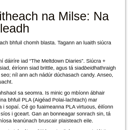
theach na Milse: Na
ileadh
ach bhfuil chomh blasta. Tagann an luaith siúcra
mní dáiríre iad “The Meltdown Diaries”. Siúcra +
d, éiríonn siad brittle, agus tá siad
beidh
athraigh
 é seo; níl ann ach nádúr dúchasach candy. Anseo,
uacht.
omhshaol sa seomra. Is minic go mbíonn ábhair
 ina bhfuil PLA (Aigéad Polai-lachtach) mar
 i sopaí. Cé go fuaimeanna PLA virtuous, éilíonn
 síos i gceart. Gan an bonneagar sonrach sin, tá
híosa leanúnach bruscair plaisteach eile.