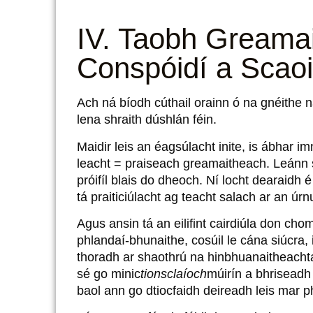
IV. Taobh Greamai
Conspóidí a Scao
Ach ná bíodh cúthail orainn ó na gnéithe n
lena shraith dúshlán féin.
Maidir leis an éagsúlacht inite, is ábhar i
leacht = praiseach greamaitheach. Leánn sia
próifíl blais do dheoch. Ní locht dearaidh
tá praiticiúlacht ag teacht salach ar an úrn
Agus ansin tá an eilifint cairdiúla don ch
phlandaí-bhunaithe, cosúil le cána siúcra,
thoradh ar shaothrú na hinbhuanaitheachta
sé go minic
tionsclaíoch
múirín a bhriseadh
baol ann go dtiocfaidh deireadh leis mar p