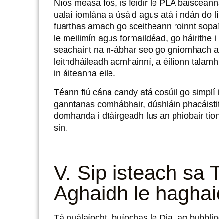
Níos measa fós, is féidir le PLA baisceanna
ualaí iomlána a úsáid agus atá i ndán do 
fuarthas amach go sceitheann roinnt sopaí
le meilimín agus formaildéad, go háirithe 
seachaint na n-ábhar seo go gníomhach an
leithdháileadh acmhainní, a éilíonn talam
in áiteanna eile.
Téann fiú cána candy atá cosúil go simplí i n
ganntanas comhábhair, dúshláin phacáistit
domhanda i dtáirgeadh lus an phiobair tion
sin.
V. Sip isteach sa 
Aghaidh le haghai
Tá nuálaíocht, buíochas le Dia, ag bubbli