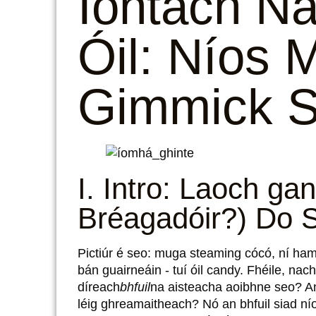
Iontach N
Óil: Níos 
Gimmick S
I. Intro: Laoch ga
Bréagadóir?) Do 
Pictiúr é seo: muga steaming cócó, ní ha
bán guairneáin - tuí óil candy. Fhéile, n
díreach
bhfuil
na aisteacha aoibhne seo? An 
léig ghreamaitheach? Nó an bhfuil siad nío