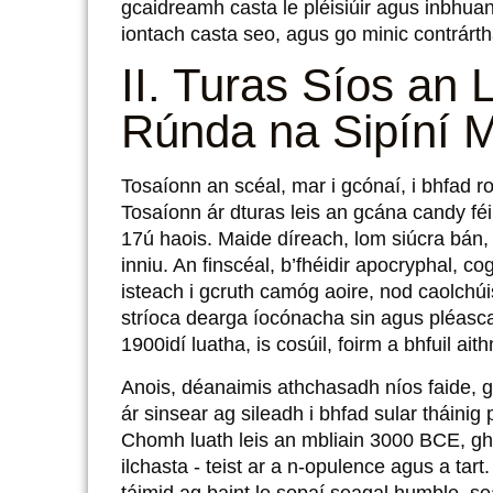
gcaidreamh casta le pléisiúir agus inbhuan
iontach casta seo, agus go minic contrárth
II. Turas Síos an 
Rúnda na Sipíní M
Tosaíonn an scéal, mar i gcónaí, i bhfad r
Tosaíonn ár dturas leis an gcána candy fé
17ú haois. Maide díreach, lom siúcra bán, 
inniu. An finscéal, b’fhéidir apocryphal, c
isteach i gcruth camóg aoire, nod caolchúi
stríoca dearga íocónacha sin agus pléasc
1900idí luatha, is cosúil, foirm a bhfuil ai
Anois, déanaimis athchasadh níos faide, go 
ár sinsear ag sileadh i bhfad sular tháinig
Chomh luath leis an mbliain 3000 BCE, ghl
ilchasta - teist ar a n-opulence agus a tart
táimid ag baint le sopaí seagal humble, 