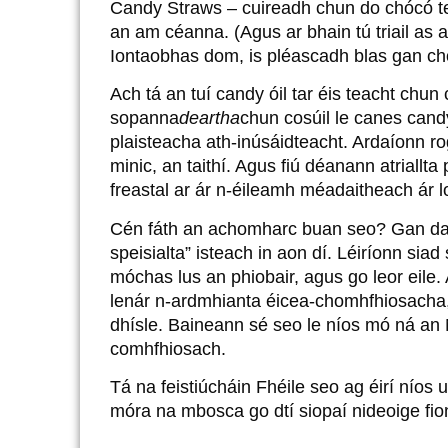
Candy Straws – cuireadh chun do chócó te 
an am céanna. (Agus ar bhain tú triail as
Iontaobhas dom, is pléascadh blas gan ch
Ach tá an tuí candy óil tar éis teacht chun
sopanna
deartha
chun cosúil le canes cand
plaisteacha ath-inúsáidteacht. Ardaíonn r
minic, an taithí. Agus fiú déanann atriall
freastal ar ár n-éileamh méadaitheach ár lo
Cén fáth an achomharc buan seo? Gan dabht,
speisialta” isteach in aon dí. Léiríonn sia
móchas lus an phiobair, agus go leor eile. 
lenár n-ardmhianta éicea-chomhfhiosacha, 
dhísle. Baineann sé seo le níos mó ná an 
comhfhiosach.
Tá na feistiúcháin Fhéile seo ag éirí níos uil
móra na mbosca go dtí siopaí nideoige fion