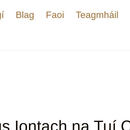
gí
Blag
Faoi
Teagmháil
s Iontach na Tuí C