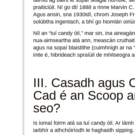
praiticiúil. Ní go dtí 1888 a rinne Marvin C
Agus ansin, sna 1930idí, chrom Joseph Fr
solúbtha ingentach, a bhí go hiomlán oiriúna
Níl an “tuí candy óil,” mar sin, ina aireagán
nua-aimseartha atá ann, meascán cruthaith
agus na sopaí blaistithe (cuimhnigh ar na 
inite é, hibrideach spraíúil de mhilseogra a
III. Casadh agus 
Cad é an Scoop ar
seo?
Is iomaí foirm atá sa tuí candy óil. Ar lám
iarbhír a athchóiríodh le haghaidh sippin