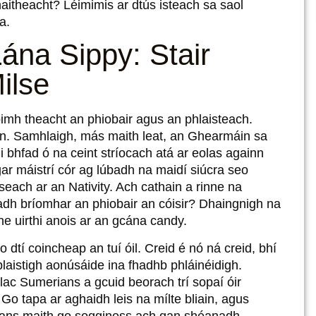
aitheacht? Léimimis ar dtús isteach sa saol
a.
Lána Sippy: Stair
ilse
oimh theacht an phiobair agus an phlaisteach.
in. Samhlaigh, más maith leat, an Ghearmáin sa
i bhfad ó na ceint stríocach atá ar eolas againn
ogar máistrí cór ag lúbadh na maidí siúcra seo
seach ar an Nativity. Ach cathain a rinne na
adh bríomhar an phiobair an cóisir? Dhaingnigh na
thne uirthi anois ar an gcána candy.
dtí coincheap an tuí óil. Creid é nó ná creid, bhí
 plaistigh aonúsáide ina fhadhb phláinéidigh.
ac Sumerians a gcuid beorach trí sopaí óir
. Go tapa ar aghaidh leis na mílte bliain, agus
seans maith go sogginess ach gan shéanadh