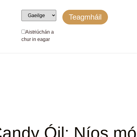
Teagmháil
Aistriúchán a
chur in eagar
andy Óil: Níos mó