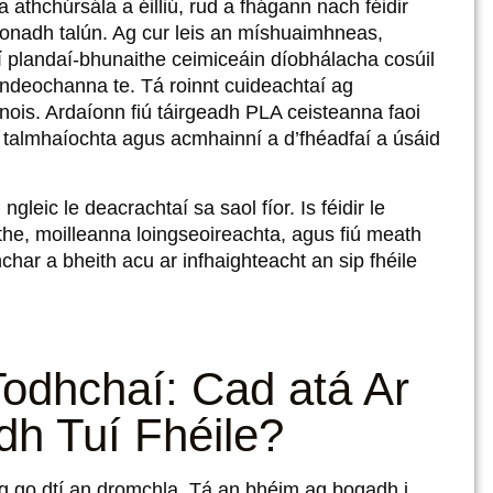
 athchúrsála a éilliú, rud a fhágann nach féidir
líonadh talún. Ag cur leis an míshuaimhneas,
 plandaí-bhunaithe ceimiceáin díobhálacha cosúil
i ndeochanna te. Tá roinnt cuideachtaí ag
ois. Ardaíonn fiú táirgeadh PLA ceisteanna faoi
h talmhaíochta agus acmhainní a d’fhéadfaí a úsáid
gleic le deacrachtaí sa saol fíor. Is féidir le
he, moilleanna loingseoireachta, agus fiú meath
char a bheith acu ar infhaighteacht an sip fhéile
Todhchaí: Cad atá Ar
dh Tuí Fhéile?
ng go dtí an dromchla. Tá an bhéim ag bogadh i