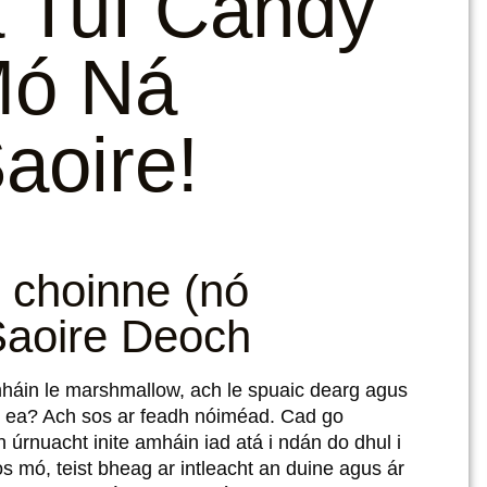
a Tuí Candy
Mó Ná
aoire!
n choinne (nó
Saoire Deoch
mháin le marshmallow, ach le spuaic dearg agus
ach ea? Ach sos ar feadh nóiméad. Cad go
úrnuacht inite amháin iad atá i ndán do dhul i
s mó, teist bheag ar intleacht an duine agus ár