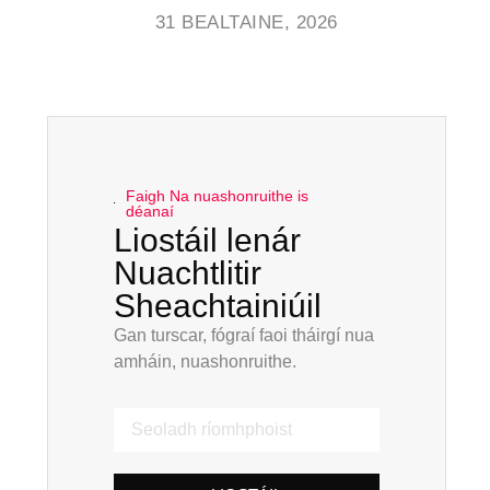
31 BEALTAINE, 2026
Faigh Na nuashonruithe is
déanaí
Liostáil lenár
Nuachtlitir
Sheachtainiúil
Gan turscar, fógraí faoi tháirgí nua
amháin, nuashonruithe.