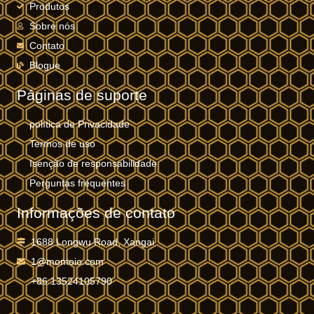
Produtos
Sobre nós
Contato
Blogue
Páginas de suporte
política de Privacidade
Termos de uso
Isenção de responsabilidade
Perguntas frequentes
Informações de contato
1688 Longwu Road, Xangai
1@momoio.com
+86 13524105790