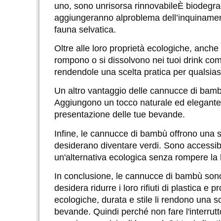
uno, sono un
risorsa rinnovabile
È biodegrad
aggiungeranno al
problema dell’inquinamen
fauna selvatica.
Oltre alle loro proprietà ecologiche, anche
rompono o si dissolvono nei tuoi drink come
rendendole una scelta pratica per qualsias
Un altro vantaggio delle cannucce di bambù
Aggiungono un tocco naturale ed elegante 
presentazione delle tue bevande.
Infine, le cannucce di bambù offrono una 
desiderano diventare verdi. Sono accessibil
un'alternativa ecologica senza rompere la
In conclusione, le cannucce di bambù sono 
desidera ridurre i loro rifiuti di plastica e 
ecologiche, durata e stile li rendono una sc
bevande. Quindi perché non fare l'interrut