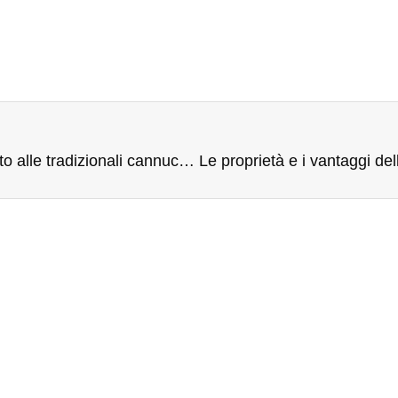
I vantaggi delle cannucce in fibra di bambù rispetto alle tradizionali cannucce in plastica