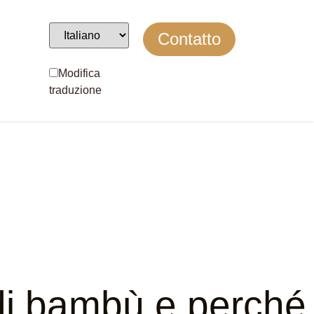
Contatto
Modifica
traduzione
di bambù e perché