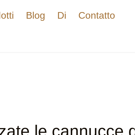
otti
Blog
Di
Contatto
zate le cannucce 