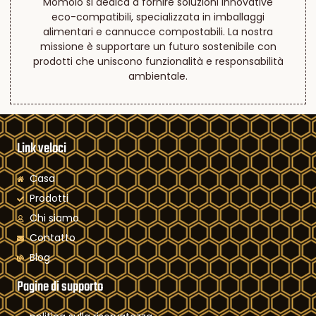
Momoio si dedica a fornire soluzioni innovative
eco-compatibili, specializzata in imballaggi
alimentari e cannucce compostabili. La nostra
missione è supportare un futuro sostenibile con
prodotti che uniscono funzionalità e responsabilità
ambientale.
Link veloci
Casa
Prodotti
Chi siamo
Contatto
Blog
Pagine di supporto