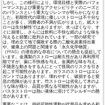
しかし、この移行により、環境目標と実際のパフォ
ーマンスおよび重要なアクセシビリティのニーズと
のバランスという重大なジレンマが明らかになりま
した。初期世代の環境に優しいストローは不十分な
ことが多く、消費者の不満が広がりました。紙スト
ローは生分解性ではありますが、水っぽくなり、す
ぐに崩壊し、さらには飲料に不快な紙のような味を
与えると頻繁に批判されています。一部の研究で
は、埋め立て地で腐敗する際の二酸化炭素排出量
や、健康上の問題と関連する「永久化学物質」
（PFAS）の潜在的な存在についての懸念も提起して
います。金属製のストローは耐久性があり再利用可
能ですが、歯に不快感を与え、金属的な味を与え、
不随意な動きをする人にとって怪我のリスクを引き
起こす可能性があります。ガラスのストローはエレ
ガントではありますが、壊れやすく、破損すると窒
息の危険があります。竹ストローは劣化して木のよ
うな味が残り、品質が異なる可能性がありますが、
パスタストローは熱い液体に溶けてアレルギーの懸
念があります。
重要なことは、持続可能性運動が代替品を求める初