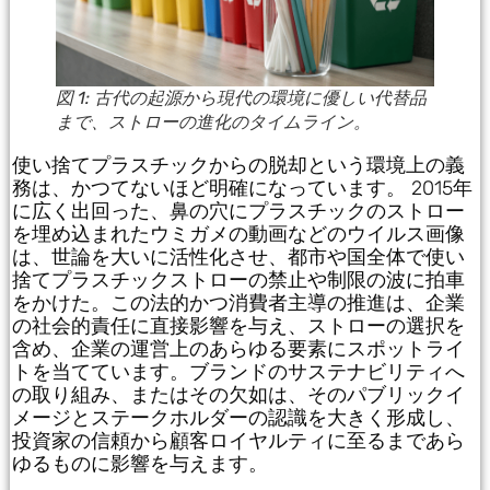
図 1: 古代の起源から現代の環境に優しい代替品
まで、ストローの進化のタイムライン。
使い捨てプラスチックからの脱却という環境上の義
務は、かつてないほど明確になっています。 2015年
に広く出回った、鼻の穴にプラスチックのストロー
を埋め込まれたウミガメの動画などのウイルス画像
は、世論を大いに活性化させ、都市や国全体で使い
捨てプラスチックストローの禁止や制限の波に拍車
をかけた。この法的かつ消費者主導の推進は、企業
の社会的責任に直接影響を与え、ストローの選択を
含め、企業の運営上のあらゆる要素にスポットライ
トを当てています。ブランドのサステナビリティへ
の取り組み、またはその欠如は、そのパブリックイ
メージとステークホルダーの認識を大きく形成し、
投資家の信頼から顧客ロイヤルティに至るまであら
ゆるものに影響を与えます。