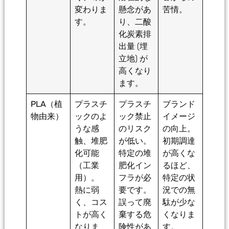
変わりま
懸念があ
苦情。
す。
り、二酸
化炭素排
出量 (埋
立地) が
高くなり
ます。
PLA（植
プラスチ
プラスチ
ブランド
物由来）
ックのよ
ック禁止
イメージ
うな感
のリスク
の向上。
触、堆肥
が低い。
初期調達
化可能
特定の堆
が高くな
（工業
肥化イン
るほど、
用）。
フラが必
特定の状
熱に弱
要です。
況での無
く、コス
誤って廃
駄が少な
トが高く
棄する危
くなりま
なりま
険性があ
す。