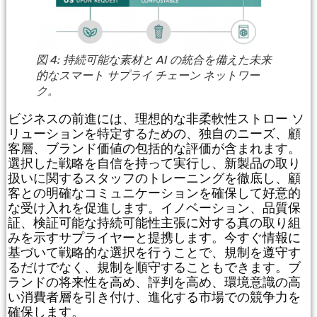
図 4: 持続可能な素材と AI の統合を備えた未来
的なスマート サプライ チェーン ネットワー
ク。
ビジネスの前進には、理想的な非柔軟性ストロー ソ
リューションを特定するための、独自のニーズ、顧
客層、ブランド価値の包括的な評価が含まれます。
選択した戦略を自信を持って実行し、新製品の取り
扱いに関するスタッフのトレーニングを徹底し、顧
客との明確なコミュニケーションを確保して好意的
な受け入れを促進します。イノベーション、品質保
証、検証可能な持続可能性主張に対する真の取り組
みを示すサプライヤーと提携します。今すぐ情報に
基づいて戦略的な選択を行うことで、規制を遵守す
るだけでなく、規制を順守することもできます。ブ
ランドの将来性を高め、評判を高め、環境意識の高
い消費者層を引き付け、進化する市場での競争力を
確保します。