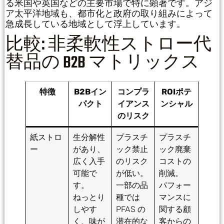
る米国や英国などの主要市場で特に顕著です。アジ
ア太平洋地域も、都市化と政府の取り組みによって
急成長している地域として浮上しています。
比較: 非柔軟性ストロー代
替品の B2B マトリックス
特徴
B2Bイン
コンプラ
ROIポテ
パクト
イアンス
ンシャル
のリスク
紙ストロ
生分解性
プラスチ
プラスチ
ー
があり、
ック禁止
ック廃棄
広く入手
のリスク
コストの
可能で
が低い。
削減。
す。
一部の品
パフォー
ねっとり
種では
マンスに
しやす
PFAS の
関する顧
く、味が
潜在的な
客からの