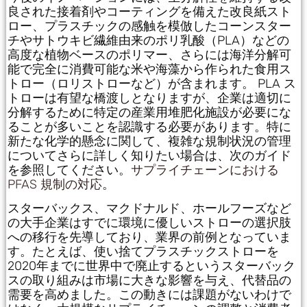
良された接着剤やコーティングを備えた改良紙スト
ロー、プラスチックの感触を模倣したコーンスター
チやサトウキビ繊維由来のポリ乳酸（PLA）などの
高度な植物ベースのポリマー、さらには海洋分解可
能で完全に消費可能な米や海藻から作られた食用ス
トロー（ロリストローなど）が含まれます。 PLA ス
トローは有望な橋渡しとなりますが、企業は適切に
分解するために特定の産業用堆肥化施設が必要にな
ることが多いことを認識する必要があります。特に
新たな化学的懸念に関して、複雑な規制状況の管理
についてさらに詳しく知りたい場合は、次のガイド
を参照してください。
サプライチェーンにおける
PFAS 規制の対応
。
スターバックス、マクドナルド、ホールフーズなど
の大手企業はすでに環境に優しいストローの選択肢
への移行を先導しており、業界の前例となっていま
す。たとえば、使い捨てプラスチックストローを
2020年までに世界中で廃止するというスターバック
スの取り組みは市場に大きな影響を与え、代替品の
需要を高めました。この動きには課題がないわけで