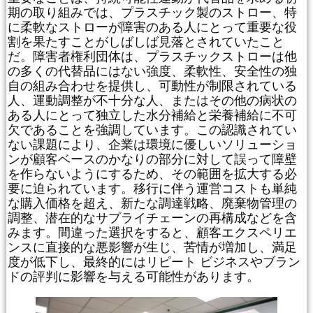
期の取り組みでは、プラスチック製のストロー、特
に柔軟なストローが障害のある人にとって重要な役
割を果たすことがしばしば見落とされていたこと
だ。障害者権利団体は、プラスチックストローは他
の多くの代替品にはない強度、柔軟性、安全性の独
自の組み合わせを提供し、可動性が制限されている
人、運動調整が不十分な人、またはその他の病状の
ある人にとって独立した水分補給と栄養補給に不可
欠であることを強調しています。この認識されてい
ない課題により、企業は環境に優しいソリューショ
ンが顧客ベースのかなりの部分に対して誤って障壁
を作らないようにするため、その範囲を拡大する必
要に迫られています。移行に伴う運営コストも単純
な購入価格を超え、新たな調達戦略、廃棄物管理の
調整、潜在的なサプライチェーンの再構成などを含
みます。間違った選択をすると、顧客エクスペリエ
ンスに直接的な悪影響が生じ、苦情が増加し、満足
度が低下し、最終的にはリピート ビジネスやブラン
ドの評判に影響を与える可能性があります。