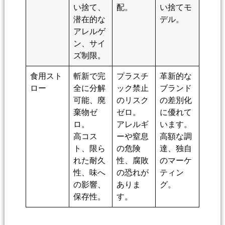
い捨て、
配。
い捨てモ
潜在的な
デル。
アレルゲ
ン、サイ
ズ制限。
食用スト
斬新で完
プラスチ
革新的な
ロー
全に分解
ック禁止
ブランド
可能、廃
のリスク
の差別化
棄物ゼ
ゼロ。
に優れて
ロ。
アレルギ
います。
高コス
ーや窒息
高額な調
ト、限ら
の危険
達、独自
れた耐久
性、腐敗
のマーケ
性、味へ
の恐れが
ティン
の影響、
ありま
グ。
保存性。
す。