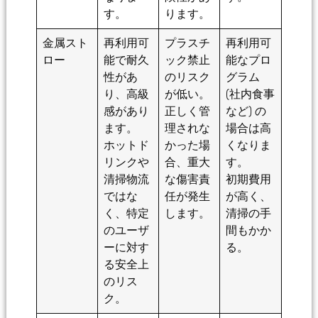
す。
ります。
金属スト
再利用可
プラスチ
再利用可
ロー
能で耐久
ック禁止
能なプロ
性があ
のリスク
グラム
り、高級
が低い。
(社内食事
感があり
正しく管
など) の
ます。
理されな
場合は高
ホットド
かった場
くなりま
リンクや
合、重大
す。
清掃物流
な傷害責
初期費用
ではな
任が発生
が高く、
く、特定
します。
清掃の手
のユーザ
間もかか
ーに対す
る。
る安全上
のリス
ク。