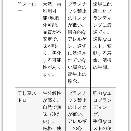
竹ストロ
天然、再
プラスチ
環境に配
ー
利用可
ック禁止
慮したブ
能/堆肥
のリスク
ランディ
化可能。
が低い。
ングに最
品質が不
潜在的な
適です。
安定で、
アレルゲ
適度なコ
味が移
ン、適切
スト、変
り、劣化
に洗浄さ
動する寿
する可能
れていな
命、清掃
性があり
い場合の
の手間。
ます。
衛生上の
懸念。
干し草ス
生分解性
プラスチ
強力なエ
トロー
が高く、
ック禁止
コブラン
自然で無
のリスク
ディン
味（冷た
が低い。
グ。
い）。
アレルギ
手頃なコ
厳格、使
ーの心
ストの使