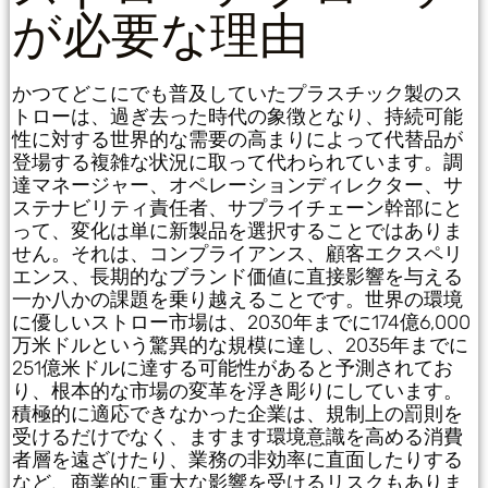
が必要な理由
かつてどこにでも普及していたプラスチック製のス
トローは、過ぎ去った時代の象徴となり、持続可能
性に対する世界的な需要の高まりによって代替品が
登場する複雑な状況に取って代わられています。調
達マネージャー、オペレーションディレクター、サ
ステナビリティ責任者、サプライチェーン幹部にと
って、変化は単に新製品を選択することではありま
せん。それは、コンプライアンス、顧客エクスペリ
エンス、長期的なブランド価値に直接影響を与える
一か八かの課題を乗り越えることです。世界の環境
に優しいストロー市場は、2030年までに174億6,000
万米ドルという驚異的な規模に達し、2035年までに
251億米ドルに達する可能性があると予測されてお
り、根本的な市場の変革を浮き彫りにしています。
積極的に適応できなかった企業は、規制上の罰則を
受けるだけでなく、ますます環境意識を高める消費
者層を遠ざけたり、業務の非効率に直面したりする
など、商業的に重大な影響を受けるリスクもありま