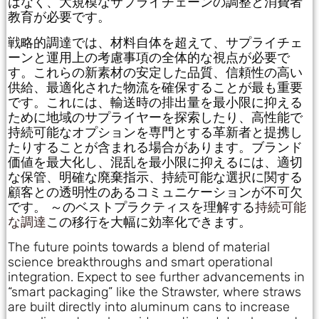
はなく、大規模なサプライチェーンの調整と消費者
教育が必要です。
戦略的調達では、材料自体を超えて、サプライチェ
ーンと運用上の考慮事項の全体的な視点が必要で
す。これらの新素材の安定した品質、信頼性の高い
供給、最適化された物流を確保することが最も重要
です。これには、輸送時の排出量を最小限に抑える
ために地域のサプライヤーを探索したり、高性能で
持続可能なオプションを専門とする革新者と提携し
たりすることが含まれる場合があります。ブランド
価値を最大化し、混乱を最小限に抑えるには、適切
な保管、明確な廃棄指示、持続可能な選択に関する
顧客との透明性のあるコミュニケーションが不可欠
です。 ～のベストプラクティスを理解する
持続可能
な調達
この移行を大幅に効率化できます。
The future points towards a blend of material
science breakthroughs and smart operational
integration. Expect to see further advancements in
“smart packaging” like the Strawster, where straws
are built directly into aluminum cans to increase