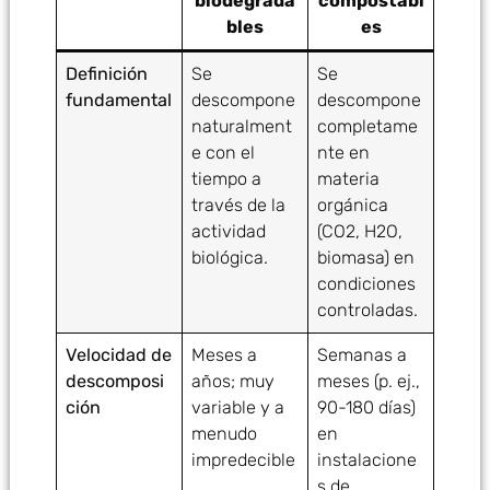
biodegrada
compostabl
bles
es
Definición
Se
Se
fundamental
descompone
descompone
naturalment
completame
e con el
nte en
tiempo a
materia
través de la
orgánica
actividad
(CO2, H2O,
biológica.
biomasa) en
condiciones
controladas.
Velocidad de
Meses a
Semanas a
descomposi
años; muy
meses (p. ej.,
ción
variable y a
90-180 días)
menudo
en
impredecible
instalacione
.
s de