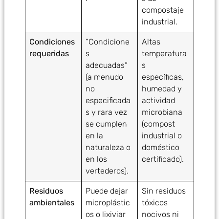
compostaje
industrial.
Condiciones
“Condicione
Altas
requeridas
s
temperatura
adecuadas”
s
(a menudo
específicas,
no
humedad y
especificada
actividad
s y rara vez
microbiana
se cumplen
(compost
en la
industrial o
naturaleza o
doméstico
en los
certificado).
vertederos).
Residuos
Puede dejar
Sin residuos
ambientales
microplástic
tóxicos
os o lixiviar
nocivos ni