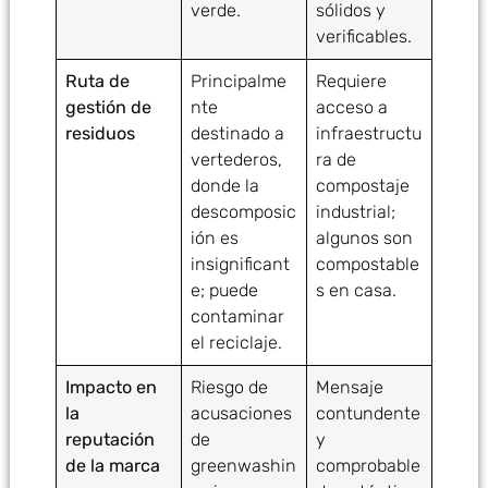
verde.
sólidos y
verificables.
Ruta de
Principalme
Requiere
gestión de
nte
acceso a
residuos
destinado a
infraestructu
vertederos,
ra de
donde la
compostaje
descomposic
industrial;
ión es
algunos son
insignificant
compostable
e; puede
s en casa.
contaminar
el reciclaje.
Impacto en
Riesgo de
Mensaje
la
acusaciones
contundente
reputación
de
y
de la marca
greenwashin
comprobable