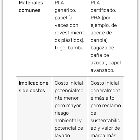
Materiales
PLA
PLA
comunes
genérico,
certificado,
papel (a
PHA (por
veces con
ejemplo, de
revestimient
aceite de
os plásticos),
canola),
trigo, bambú.
bagazo de
caña de
azúcar, papel
avanzado.
Implicacione
Costo inicial
Costo inicial
s de costos
potencialme
generalment
nte menor,
e más alto,
pero mayor
pero reclamo
riesgo
de
ambiental y
sustentabilid
potencial de
ad y valor de
lavado
marca más