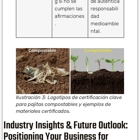
g si no se
de auténtica
cumplen las
responsabili
afirmaciones
dad
.
medioambie
ntal.
Ilustración 3: Logotipos de certificación clave
para pajitas compostables y ejemplos de
materiales certificados.
Industry Insights & Future Outlook:
Positioning Your Business for